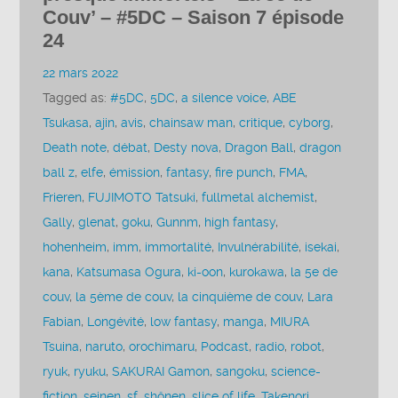
Couv’ – #5DC – Saison 7 épisode
24
22 mars 2022
Tagged as:
#5DC
,
5DC
,
a silence voice
,
ABE
Tsukasa
,
ajin
,
avis
,
chainsaw man
,
critique
,
cyborg
,
Death note
,
débat
,
Desty nova
,
Dragon Ball
,
dragon
ball z
,
elfe
,
émission
,
fantasy
,
fire punch
,
FMA
,
Frieren
,
FUJIMOTO Tatsuki
,
fullmetal alchemist
,
Gally
,
glenat
,
goku
,
Gunnm
,
high fantasy
,
hohenheim
,
imm
,
immortalité
,
Invulnérabilité
,
isekai
,
kana
,
Katsumasa Ogura
,
ki-oon
,
kurokawa
,
la 5e de
couv
,
la 5ème de couv
,
la cinquième de couv
,
Lara
Fabian
,
Longévité
,
low fantasy
,
manga
,
MIURA
Tsuina
,
naruto
,
orochimaru
,
Podcast
,
radio
,
robot
,
ryuk
,
ryuku
,
SAKURAI Gamon
,
sangoku
,
science-
fiction
,
seinen
,
sf
,
shônen
,
slice of life
,
Takenori