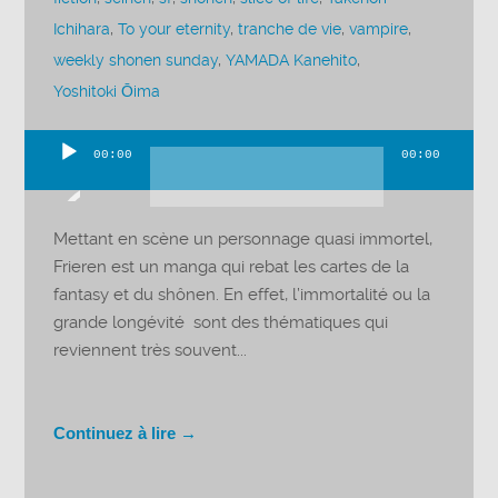
Ichihara
,
To your eternity
,
tranche de vie
,
vampire
,
weekly shonen sunday
,
YAMADA Kanehito
,
Yoshitoki Ōima
00:00
00:00
Lecteur
audio
Mettant en scène un personnage quasi immortel,
Frieren est un manga qui rebat les cartes de la
fantasy et du shônen. En effet, l’immortalité ou la
grande longévité sont des thématiques qui
reviennent très souvent...
Continuez à lire →