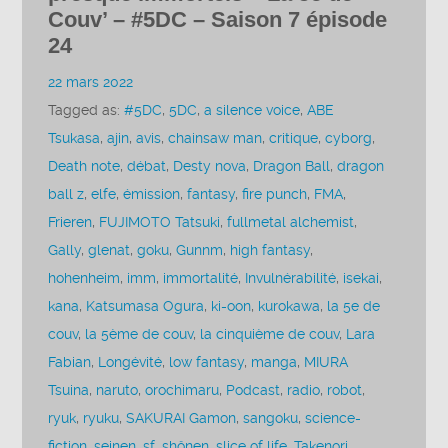
Couv’ – #5DC – Saison 7 épisode
24
22 mars 2022
Tagged as:
#5DC
,
5DC
,
a silence voice
,
ABE
Tsukasa
,
ajin
,
avis
,
chainsaw man
,
critique
,
cyborg
,
Death note
,
débat
,
Desty nova
,
Dragon Ball
,
dragon
ball z
,
elfe
,
émission
,
fantasy
,
fire punch
,
FMA
,
Frieren
,
FUJIMOTO Tatsuki
,
fullmetal alchemist
,
Gally
,
glenat
,
goku
,
Gunnm
,
high fantasy
,
hohenheim
,
imm
,
immortalité
,
Invulnérabilité
,
isekai
,
kana
,
Katsumasa Ogura
,
ki-oon
,
kurokawa
,
la 5e de
couv
,
la 5ème de couv
,
la cinquième de couv
,
Lara
Fabian
,
Longévité
,
low fantasy
,
manga
,
MIURA
Tsuina
,
naruto
,
orochimaru
,
Podcast
,
radio
,
robot
,
ryuk
,
ryuku
,
SAKURAI Gamon
,
sangoku
,
science-
fiction
,
seinen
,
sf
,
shônen
,
slice of life
,
Takenori