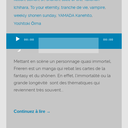
Ichihara
,
To your eternity
,
tranche de vie
,
vampire
,
weekly shonen sunday
,
YAMADA Kanehito
,
Yoshitoki Ōima
00:00
00:00
Lecteur
audio
Mettant en scène un personnage quasi immortel,
Frieren est un manga qui rebat les cartes de la
fantasy et du shônen. En effet, l’immortalité ou la
grande longévité sont des thématiques qui
reviennent très souvent...
Continuez à lire →