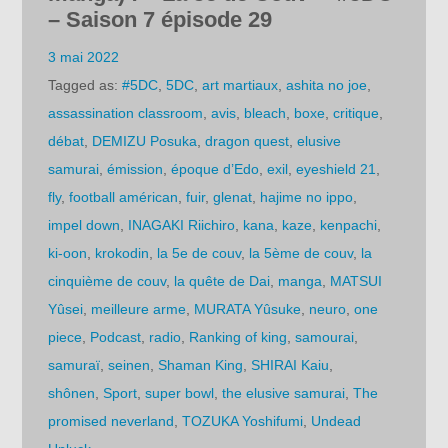
– Saison 7 épisode 29
3 mai 2022
Tagged as:
#5DC
,
5DC
,
art martiaux
,
ashita no joe
,
assassination classroom
,
avis
,
bleach
,
boxe
,
critique
,
débat
,
DEMIZU Posuka
,
dragon quest
,
elusive
samurai
,
émission
,
époque d’Edo
,
exil
,
eyeshield 21
,
fly
,
football américan
,
fuir
,
glenat
,
hajime no ippo
,
impel down
,
INAGAKI Riichiro
,
kana
,
kaze
,
kenpachi
,
ki-oon
,
krokodin
,
la 5e de couv
,
la 5ème de couv
,
la
cinquième de couv
,
la quête de Dai
,
manga
,
MATSUI
Yûsei
,
meilleure arme
,
MURATA Yûsuke
,
neuro
,
one
piece
,
Podcast
,
radio
,
Ranking of king
,
samourai
,
samuraï
,
seinen
,
Shaman King
,
SHIRAI Kaiu
,
shônen
,
Sport
,
super bowl
,
the elusive samurai
,
The
promised neverland
,
TOZUKA Yoshifumi
,
Undead