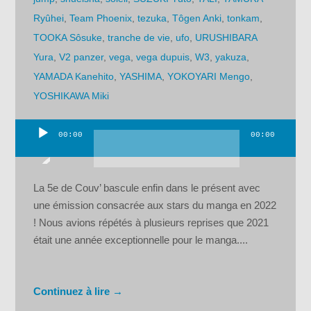
Ryûhei
,
Team Phoenix
,
tezuka
,
Tôgen Anki
,
tonkam
,
TOOKA Sôsuke
,
tranche de vie
,
ufo
,
URUSHIBARA
Yura
,
V2 panzer
,
vega
,
vega dupuis
,
W3
,
yakuza
,
YAMADA Kanehito
,
YASHIMA
,
YOKOYARI Mengo
,
YOSHIKAWA Miki
00:00
00:00
Lecteur
audio
La 5e de Couv’ bascule enfin dans le présent avec
une émission consacrée aux stars du manga en 2022
! Nous avions répétés à plusieurs reprises que 2021
était une année exceptionnelle pour le manga....
Continuez à lire →