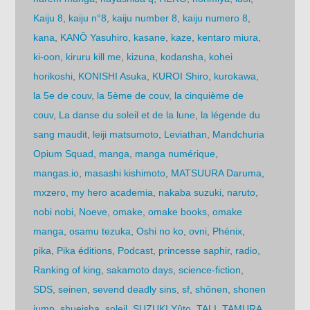
Kaiju 8
,
kaiju n°8
,
kaiju number 8
,
kaiju numero 8
,
kana
,
KANÔ Yasuhiro
,
kasane
,
kaze
,
kentaro miura
,
ki-oon
,
kiruru kill me
,
kizuna
,
kodansha
,
kohei
horikoshi
,
KONISHI Asuka
,
KUROI Shiro
,
kurokawa
,
la 5e de couv
,
la 5ème de couv
,
la cinquième de
couv
,
La danse du soleil et de la lune
,
la légende du
sang maudit
,
leiji matsumoto
,
Leviathan
,
Mandchuria
Opium Squad
,
manga
,
manga numérique
,
mangas.io
,
masashi kishimoto
,
MATSUURA Daruma
,
mxzero
,
my hero academia
,
nakaba suzuki
,
naruto
,
nobi nobi
,
Noeve
,
omake
,
omake books
,
omake
manga
,
osamu tezuka
,
Oshi no ko
,
ovni
,
Phénix
,
pika
,
Pika éditions
,
Podcast
,
princesse saphir
,
radio
,
Ranking of king
,
sakamoto days
,
science-fiction
,
SDS
,
seinen
,
sevend deadly sins
,
sf
,
shônen
,
shonen
jump
,
shueisha
,
soleil
,
SUZUKI Yûto
,
TALI
,
TAMURA