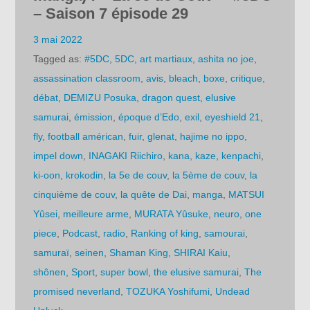
– Saison 7 épisode 29
3 mai 2022
Tagged as:
#5DC
,
5DC
,
art martiaux
,
ashita no joe
,
assassination classroom
,
avis
,
bleach
,
boxe
,
critique
,
débat
,
DEMIZU Posuka
,
dragon quest
,
elusive
samurai
,
émission
,
époque d’Edo
,
exil
,
eyeshield 21
,
fly
,
football américan
,
fuir
,
glenat
,
hajime no ippo
,
impel down
,
INAGAKI Riichiro
,
kana
,
kaze
,
kenpachi
,
ki-oon
,
krokodin
,
la 5e de couv
,
la 5ème de couv
,
la
cinquième de couv
,
la quête de Dai
,
manga
,
MATSUI
Yûsei
,
meilleure arme
,
MURATA Yûsuke
,
neuro
,
one
piece
,
Podcast
,
radio
,
Ranking of king
,
samourai
,
samuraï
,
seinen
,
Shaman King
,
SHIRAI Kaiu
,
shônen
,
Sport
,
super bowl
,
the elusive samurai
,
The
promised neverland
,
TOZUKA Yoshifumi
,
Undead