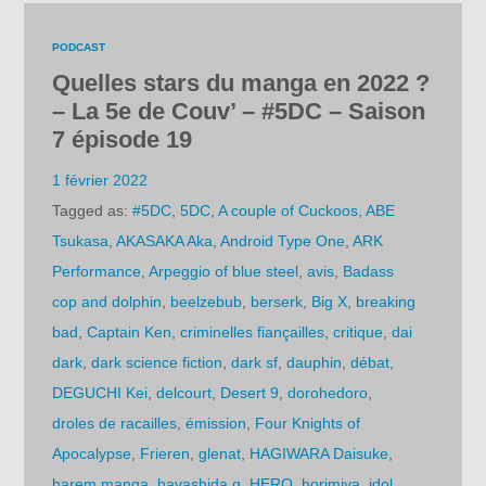
PODCAST
Quelles stars du manga en 2022 ?
– La 5e de Couv’ – #5DC – Saison
7 épisode 19
1 février 2022
Tagged as:
#5DC
,
5DC
,
A couple of Cuckoos
,
ABE
Tsukasa
,
AKASAKA Aka
,
Android Type One
,
ARK
Performance
,
Arpeggio of blue steel
,
avis
,
Badass
cop and dolphin
,
beelzebub
,
berserk
,
Big X
,
breaking
bad
,
Captain Ken
,
criminelles fiançailles
,
critique
,
dai
dark
,
dark science fiction
,
dark sf
,
dauphin
,
débat
,
DEGUCHI Kei
,
delcourt
,
Desert 9
,
dorohedoro
,
droles de racailles
,
émission
,
Four Knights of
Apocalypse
,
Frieren
,
glenat
,
HAGIWARA Daisuke
,
harem manga
,
hayashida q
,
HERO
,
horimiya
,
idol
,