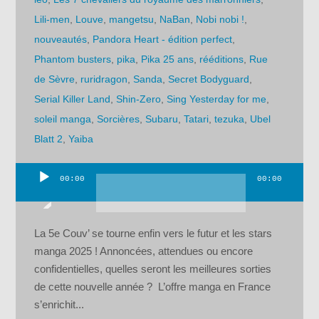
Lili-men
,
Louve
,
mangetsu
,
NaBan
,
Nobi nobi !
,
nouveautés
,
Pandora Heart - édition perfect
,
Phantom busters
,
pika
,
Pika 25 ans
,
rééditions
,
Rue
de Sèvre
,
ruridragon
,
Sanda
,
Secret Bodyguard
,
Serial Killer Land
,
Shin-Zero
,
Sing Yesterday for me
,
soleil manga
,
Sorcières
,
Subaru
,
Tatari
,
tezuka
,
Ubel
Blatt 2
,
Yaiba
00:00
00:00
Lecteur
audio
La 5e Couv’ se tourne enfin vers le futur et les stars
manga 2025 ! Annoncées, attendues ou encore
confidentielles, quelles seront les meilleures sorties
de cette nouvelle année ? L’offre manga en France
s’enrichit...