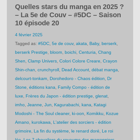
Quelles stars du manga en 2025 ?
– La 5e de Couv – #5DC – Saison
10 épisode 20
4 février 2025
Tagged as:
#5DC
,
5e de couv
,
akata
,
Baby
,
berserk
,
berserk Prestige
,
bloom
,
boichi
,
Centuria
,
Chang
Shen
,
Clamp Univers
,
Colori Colore Creare
,
Crayon
Shin-chan
,
crunchyroll
,
Dead Account
,
débat manga
,
delcourt-tonkam
,
Dorohedoro - Chaos édition
,
Dr
Stone
,
éditions kana
,
Family Compo - édition de
luxe
,
Frères du Japon - édition prestige
,
glenat
,
imho
,
Jeanne
,
Jun
,
Kagurabachi
,
kana
,
Katagi
Modoshi - The Soul cleaner
,
ki-oon
,
Komikku
,
Kozue
Amano
,
kurokawa
,
L'atelier des sorciers - édition
grimoire
,
La fin du système
,
le renard doré
,
Le roi
léo
,
Les 7 chevaliers du royaume des marronniers
,