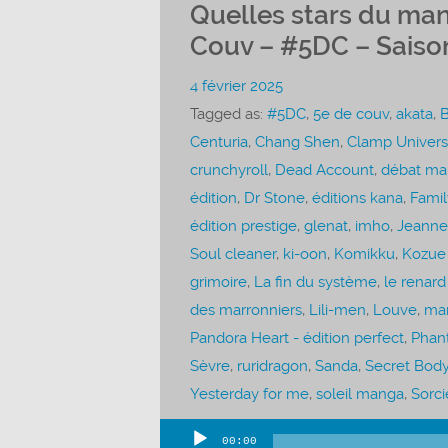
Quelles stars du man
Couv – #5DC – Saiso
4 février 2025
Tagged as:
#5DC
,
5e de couv
,
akata
,
Centuria
,
Chang Shen
,
Clamp Univers
crunchyroll
,
Dead Account
,
débat ma
édition
,
Dr Stone
,
éditions kana
,
Famil
édition prestige
,
glenat
,
imho
,
Jeanne
Soul cleaner
,
ki-oon
,
Komikku
,
Kozue
grimoire
,
La fin du système
,
le renard
des marronniers
,
Lili-men
,
Louve
,
ma
Pandora Heart - édition perfect
,
Phan
Sèvre
,
ruridragon
,
Sanda
,
Secret Bod
Yesterday for me
,
soleil manga
,
Sorci
00:00