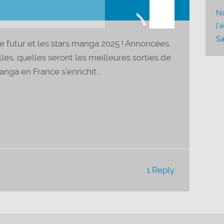
les
No
flèches
l’
haut/bas
Sa
le futur et les stars manga 2025 ! Annoncées,
pour
es, quelles seront les meilleures sorties de
augmenter
nga en France s’enrichit...
ou
diminuer
le
volume.
1 Reply