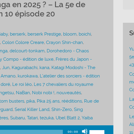
ga en 2025 ? – La 5e de
n 10 épisode 20
S
Baby
,
berserk
,
berserk Prestige
,
bloom
,
boichi
,
,
Colori Colore Creare
,
Crayon Shin-chan
,
Yu
nga
,
delcourt-tonkam
,
Dorohedoro - Chaos
5e
y Compo - édition de luxe
,
Frères du Japon -
4
,
Jun
,
Kagurabachi
,
kana
,
Katagi Modoshi - The
C
 Amano
,
kurokawa
,
L'atelier des sorciers - édition
me
 doré
,
Le roi léo
,
Les 7 chevaliers du royaume
Co
ngetsu
,
NaBan
,
Nobi nobi !
,
nouveautés
,
La
tom busters
,
pika
,
Pika 25 ans
,
rééditions
,
Rue de
Co
yguard
,
Serial Killer Land
,
Shin-Zero
,
Sing
Le
ères
,
Subaru
,
Tatari
,
tezuka
,
Ubel Blatt 2
,
Yaiba
Al
Utilisez
11
00:00