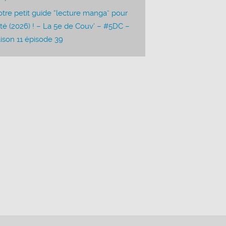
tre petit guide “lecture manga” pour
été (2026) ! – La 5e de Couv’ – #5DC –
ison 11 épisode 39