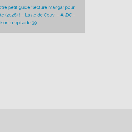
tre petit guide “lecture manga” pour
été (2026) ! – La 5e de Couv’ – #5DC –
ison 11 épisode 39