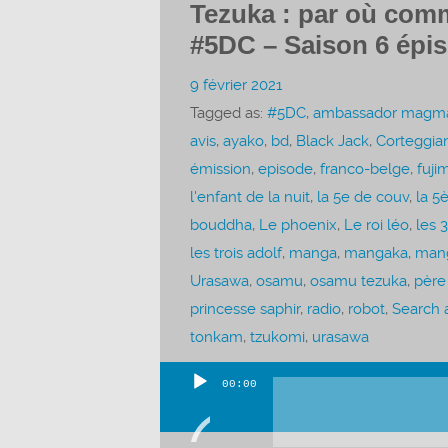
Tezuka : par où comm
#5DC – Saison 6 épi
9 février 2021
Tagged as:
#5DC
,
ambassador magm
avis
,
ayako
,
bd
,
Black Jack
,
Corteggian
émission
,
episode
,
franco-belge
,
fuji
l'enfant de la nuit
,
la 5e de couv
,
la 5
bouddha
,
Le phoenix
,
Le roi léo
,
les 3
les trois adolf
,
manga
,
mangaka
,
man
Urasawa
,
osamu
,
osamu tezuka
,
père
princesse saphir
,
radio
,
robot
,
Search 
tonkam
,
tzukomi
,
urasawa
00:00
Lecteur
audio