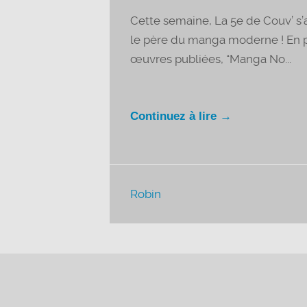
Cette semaine, La 5e de Couv’ s
le père du manga moderne ! En pr
œuvres publiées, “Manga No...
Continuez à lire →
Robin