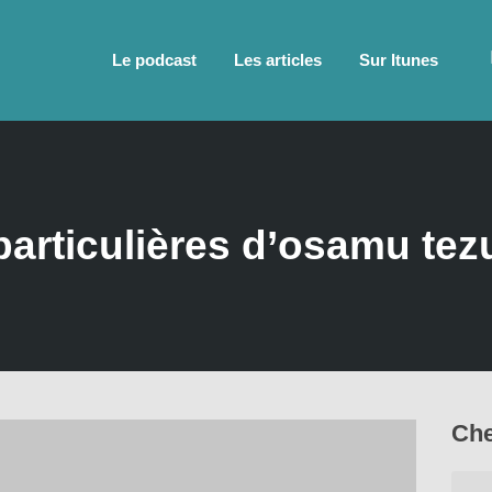
Le podcast
Les articles
Sur Itunes
particulières d’osamu tez
Che