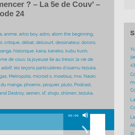
encer ? – La 5e de Couv’ –
sode 24
S
a
,
anime
,
artro boy
,
astro
,
atom the beginning
,
i
,
critique
,
débat
,
delcourt
,
dessinateur
,
dororo
,
Yu
manga
,
historique
,
kana
,
kaneko
,
kubu kurin
,
5e
ème de couv
,
la joyeuse île au trésor
,
la vie de
4
 adolf
,
les leçons particulières d'osamu tezuka
,
C
gas
,
Metropolis
,
microid s
,
moebius
,
mw
,
Naoki
me
 du manga
,
phoenix
,
picquier
,
pluto
,
Podcast
,
Co
and Destroy
,
seinen
,
sf
,
shojo
,
shônen
,
tezuka
,
La
Co
Utilisez
00:00
Le
les
Al
flèches
11