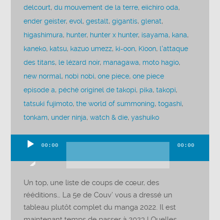
delcourt
,
du mouvement de la terre
,
eiichiro oda
,
ender geister
,
evol
,
gestalt
,
gigantis
,
glenat
,
higashimura
,
hunter
,
hunter x hunter
,
isayama
,
kana
,
kaneko
,
katsu
,
kazuo umezz
,
ki-oon
,
Kioon
,
l'attaque
des titans
,
le lézard noir
,
managawa
,
moto hagio
,
new normal
,
nobi nobi
,
one piece
,
one piece
episode a
,
péché originel de takopi
,
pika
,
takopi
,
tatsuki fujimoto
,
the world of summoning
,
togashi
,
tonkam
,
under ninja
,
watch & die
,
yashuiko
00:00
00:00
Lecteur
audio
Un top, une liste de coups de cœur, des
rééditions… La 5e de Couv’ vous a dressé un
tableau plutôt complet du manga 2022. Il est
maintenant temps de passer à 2023 ! Quelles