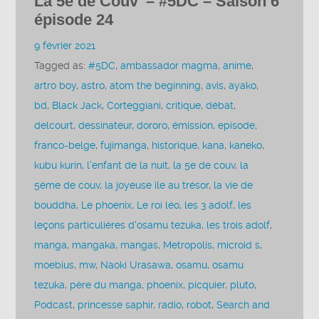
La 5e de Couv’ – #5DC – Saison 6
épisode 24
9 février 2021
Tagged as:
#5DC
,
ambassador magma
,
anime
,
artro boy
,
astro
,
atom the beginning
,
avis
,
ayako
,
bd
,
Black Jack
,
Corteggiani
,
critique
,
débat
,
delcourt
,
dessinateur
,
dororo
,
émission
,
episode
,
franco-belge
,
fujimanga
,
historique
,
kana
,
kaneko
,
kubu kurin
,
l'enfant de la nuit
,
la 5e de couv
,
la
5ème de couv
,
la joyeuse île au trésor
,
la vie de
bouddha
,
Le phoenix
,
Le roi léo
,
les 3 adolf
,
les
leçons particulières d'osamu tezuka
,
les trois adolf
,
manga
,
mangaka
,
mangas
,
Metropolis
,
microid s
,
moebius
,
mw
,
Naoki Urasawa
,
osamu
,
osamu
tezuka
,
père du manga
,
phoenix
,
picquier
,
pluto
,
Podcast
,
princesse saphir
,
radio
,
robot
,
Search and