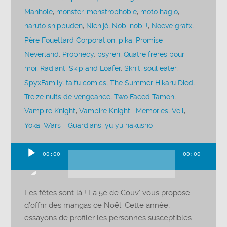
Manhole
,
monster
,
monstrophobie
,
moto hagio
,
naruto shippuden
,
Nichijô
,
Nobi nobi !
,
Noeve grafx
,
Père Fouettard Corporation
,
pika
,
Promise
Neverland
,
Prophecy
,
psyren
,
Quatre frères pour
moi
,
Radiant
,
Skip and Loafer
,
Sknit
,
soul eater
,
SpyxFamily
,
taifu comics
,
The Summer Hikaru Died
,
Treize nuits de vengeance
,
Two Faced Tamon
,
Vampire Knight
,
Vampire Knight : Memories
,
Veil
,
Yokai Wars - Guardians
,
yu yu hakusho
00:00
00:00
Lecteur
audio
Les fêtes sont là ! La 5e de Couv’ vous propose
d’offrir des mangas ce Noël. Cette année,
essayons de profiler les personnes susceptibles