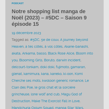
PODCAST
Notre shopping list manga de
Noël (2023) – #5DC – Saison 9
épisode 15
19 décembre 2023
Tagged as:
#5DC
,
5e de couv
,
A journey beyond
Heaven
,
à tes côtés
,
à vos côtés
,
Akane-banashi
,
akata
,
Ankama
,
basso
,
Black Rose Alice
,
Bloom into
you
,
Blooming Girls
,
Boruto
,
darwin incident
,
delcourt-tonkam
,
doki doki
,
fujimoto
,
gamaran
,
glenat
,
kamimura
,
kana
,
kaneko
,
ki-oon
,
Komi
Cherche ses mots
,
kwoloon generic romance
,
Le
Clan des Poe
,
le gros chat et la sorcière
grincheuse
,
lone wolf and cub
,
Magu God of
Destruction
,
Make The Exorcist Fall in Love
,
Mandchuria Opium Squad
,
manga Star Wars
,