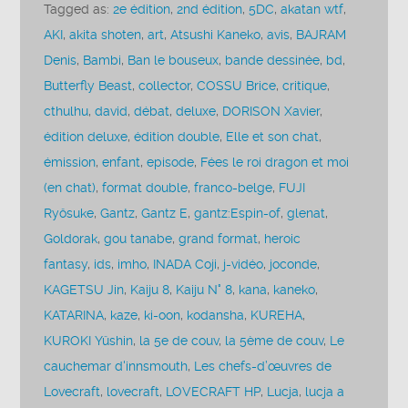
Tagged as:
2e édition
,
2nd édition
,
5DC
,
akatan wtf
,
AKI
,
akita shoten
,
art
,
Atsushi Kaneko
,
avis
,
BAJRAM
Denis
,
Bambi
,
Ban le bouseux
,
bande dessinée
,
bd
,
Butterfly Beast
,
collector
,
COSSU Brice
,
critique
,
cthulhu
,
david
,
débat
,
deluxe
,
DORISON Xavier
,
édition deluxe
,
édition double
,
Elle et son chat
,
émission
,
enfant
,
episode
,
Fées le roi dragon et moi
(en chat)
,
format double
,
franco-belge
,
FUJI
Ryôsuke
,
Gantz
,
Gantz E
,
gantz:Espin-of
,
glenat
,
Goldorak
,
gou tanabe
,
grand format
,
heroic
fantasy
,
ids
,
imho
,
INADA Coji
,
j-vidéo
,
joconde
,
KAGETSU Jin
,
Kaiju 8
,
Kaiju N° 8
,
kana
,
kaneko
,
KATARINA
,
kaze
,
ki-oon
,
kodansha
,
KUREHA
,
KUROKI Yûshin
,
la 5e de couv
,
la 5ème de couv
,
Le
cauchemar d'innsmouth
,
Les chefs-d’œuvres de
Lovecraft
,
lovecraft
,
LOVECRAFT HP
,
Lucja
,
lucja a