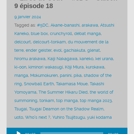
9 épisode 18
9 janvier 2024
Tagged as:
#5DC
,
Akane-banashi
,
arakawa
,
Atsushi
Kaneko
,
blue box
,
crunchyroll
,
débat manga
,
delcourt
,
delcourt-tonkam
,
du mouvement de la
terre
,
ender geister
,
evol
,
gachiakuta
,
glenat
,
hiromu arakawa
,
Kaiji Nakagawa
,
kaneko
,
kei urana
,
ki-oon
,
kiminori wakasugi
,
Kôji Miura
,
kurokawa
,
manga
,
Mokumokuren
,
panini
,
pika
,
shadow of the
ring
,
Snowball Earth
,
Takamasa Moue
,
Takashi
Yomoyama
,
The Summer Hikaru Died
,
the world of
summoning
,
tonkam
,
top manga
,
top manga 2023
,
Tsugai
,
Tsugai Deamon on the Shadow Realm
,
uoto
,
Who's next ?
,
Yuhiro Tsujitsugu
,
yuki kodama