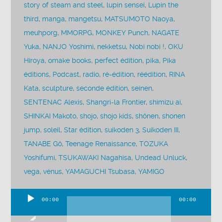
story of steam and steel
,
lupin sensei
,
Lupin the
third
,
manga
,
mangetsu
,
MATSUMOTO Naoya
,
meuhporg
,
MMORPG
,
MONKEY Punch
,
NAGATE
Yuka
,
NANJO Yoshimi
,
nekketsu
,
Nobi nobi !
,
OKU
Hiroya
,
omake books
,
perfect édition
,
pika
,
Pika
éditions
,
Podcast
,
radio
,
ré-édition
,
réédition
,
RINA
Kata
,
sculpture
,
seconde édition
,
seinen
,
SENTENAC Alexis
,
Shangri-la Frontier
,
shimizu ai
,
SHINKAI Makoto
,
shojo
,
shojo kids
,
shônen
,
shonen
jump
,
soleil
,
Star édition
,
suikoden 3
,
Suikoden III
,
TANABE Gô
,
Teenage Renaissance
,
TOZUKA
Yoshifumi
,
TSUKAWAKI Nagahisa
,
Undead Unluck
,
vega
,
vénus
,
YAMAGUCHI Tsubasa
,
YAMIGO
00:00
00:00
Lecteur
audio