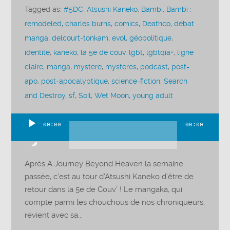
Tagged as:
#5DC
,
Atsushi Kaneko
,
Bambi
,
Bambi :
remodeled
,
charles burns
,
comics
,
Deathco
,
débat
manga
,
delcourt-tonkam
,
evol
,
géopolitique
,
identité
,
kaneko
,
la 5e de couv
,
lgbt
,
lgbtqia+
,
ligne
claire
,
manga
,
mystere
,
mysteres
,
podcast
,
post-
apo
,
post-apocalyptique
,
science-fiction
,
Search
and Destroy
,
sf
,
Soil
,
Wet Moon
,
young adult
00:00
00:00
Lecteur
audio
Après A Journey Beyond Heaven la semaine
passée, c’est au tour d’Atsushi Kaneko d’être de
retour dans la 5e de Couv’ ! Le mangaka, qui
compte parmi les chouchous de nos chroniqueurs,
revient avec sa...