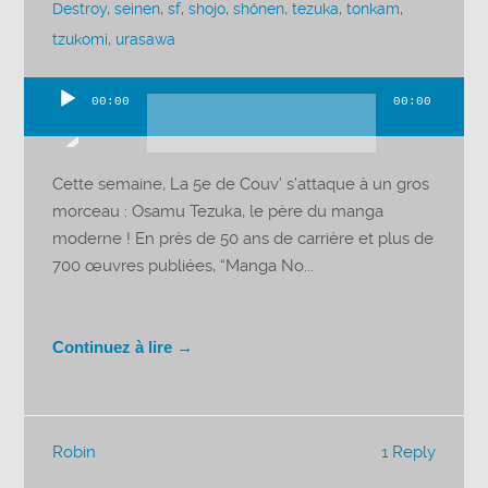
Destroy
,
seinen
,
sf
,
shojo
,
shônen
,
tezuka
,
tonkam
,
tzukomi
,
urasawa
00:00
00:00
Lecteur
audio
Cette semaine, La 5e de Couv’ s’attaque à un gros
morceau : Osamu Tezuka, le père du manga
moderne ! En près de 50 ans de carrière et plus de
700 œuvres publiées, “Manga No...
Continuez à lire →
Robin
1 Reply