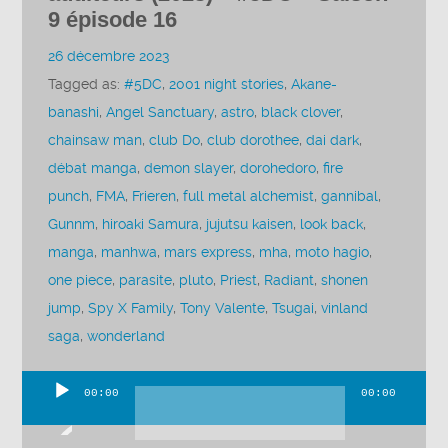
9 épisode 16
26 décembre 2023
Tagged as:
#5DC
,
2001 night stories
,
Akane-
banashi
,
Angel Sanctuary
,
astro
,
black clover
,
chainsaw man
,
club Do
,
club dorothee
,
dai dark
,
débat manga
,
demon slayer
,
dorohedoro
,
fire
punch
,
FMA
,
Frieren
,
full metal alchemist
,
gannibal
,
Gunnm
,
hiroaki Samura
,
jujutsu kaisen
,
look back
,
manga
,
manhwa
,
mars express
,
mha
,
moto hagio
,
one piece
,
parasite
,
pluto
,
Priest
,
Radiant
,
shonen
jump
,
Spy X Family
,
Tony Valente
,
Tsugai
,
vinland
saga
,
wonderland
00:00
00:00
Lecteur
audio