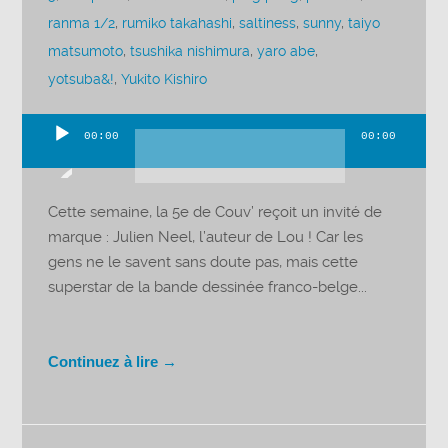
ranma 1/2
,
rumiko takahashi
,
saltiness
,
sunny
,
taiyo
matsumoto
,
tsushika nishimura
,
yaro abe
,
yotsuba&!
,
Yukito Kishiro
00:00
00:00
Lecteur
audio
Cette semaine, la 5e de Couv’ reçoit un invité de
marque : Julien Neel, l’auteur de Lou ! Car les
gens ne le savent sans doute pas, mais cette
superstar de la bande dessinée franco-belge...
Continuez à lire →