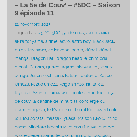
– La 5e de Couv’ – #5DC – Saison
9 épisode 11
21 novembre 2023
Tagged as:
#5DC
,
5DC
,
5e de couv
,
akata
,
akira
,
akira toriyama
,
anime
,
astro
,
astro boy
,
Black Jack
,
buichi terasawa
,
chiisakobe
,
cobra
,
débat
,
débat
manga
,
Dragon Ball
,
dragon head
,
eiichiro oda
,
glenat
,
Gunnm
,
gurren lagann
,
hirayasumi
,
je suis
shingo
,
Julien neel
,
kana
,
katsuhiro otomo
,
Kazuo
Umezu
,
kazuo umezz
,
keigo shinzo
,
kill la kill
,
Kiyohiko Azuma
,
kurokawa
,
l’école emportée
,
la 5e
de couv
,
la cantine de minuit
,
la concierge du
grand magasin
,
le lézard noir
,
Le roi léo
,
lezard noir
,
lou
,
lou sonata
,
maasaki yuasa
,
Maison Ikkoku
,
mind
game
,
Minetaro Mochizuki
,
minoru furuya
,
number
5
,
one piece
,
osamu tezuka
,
ping pong
,
podcast
,