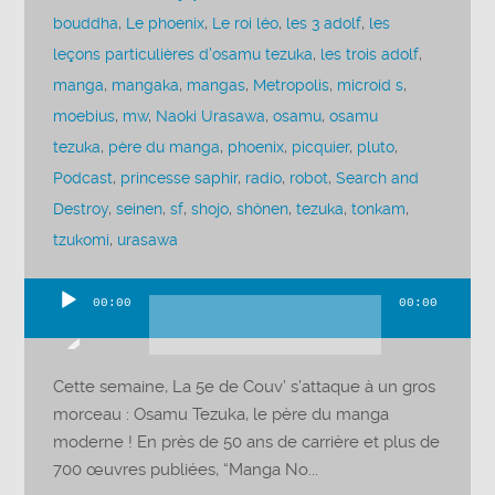
bouddha
,
Le phoenix
,
Le roi léo
,
les 3 adolf
,
les
leçons particulières d'osamu tezuka
,
les trois adolf
,
manga
,
mangaka
,
mangas
,
Metropolis
,
microid s
,
moebius
,
mw
,
Naoki Urasawa
,
osamu
,
osamu
tezuka
,
père du manga
,
phoenix
,
picquier
,
pluto
,
Podcast
,
princesse saphir
,
radio
,
robot
,
Search and
Destroy
,
seinen
,
sf
,
shojo
,
shônen
,
tezuka
,
tonkam
,
tzukomi
,
urasawa
00:00
00:00
Lecteur
audio
Cette semaine, La 5e de Couv’ s’attaque à un gros
morceau : Osamu Tezuka, le père du manga
moderne ! En près de 50 ans de carrière et plus de
700 œuvres publiées, “Manga No...