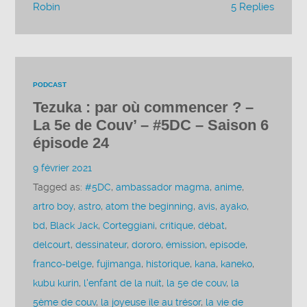
Robin
5 Replies
PODCAST
Tezuka : par où commencer ? –
La 5e de Couv’ – #5DC – Saison 6
épisode 24
9 février 2021
Tagged as:
#5DC
,
ambassador magma
,
anime
,
artro boy
,
astro
,
atom the beginning
,
avis
,
ayako
,
bd
,
Black Jack
,
Corteggiani
,
critique
,
débat
,
delcourt
,
dessinateur
,
dororo
,
émission
,
episode
,
franco-belge
,
fujimanga
,
historique
,
kana
,
kaneko
,
kubu kurin
,
l'enfant de la nuit
,
la 5e de couv
,
la
5ème de couv
,
la joyeuse île au trésor
,
la vie de