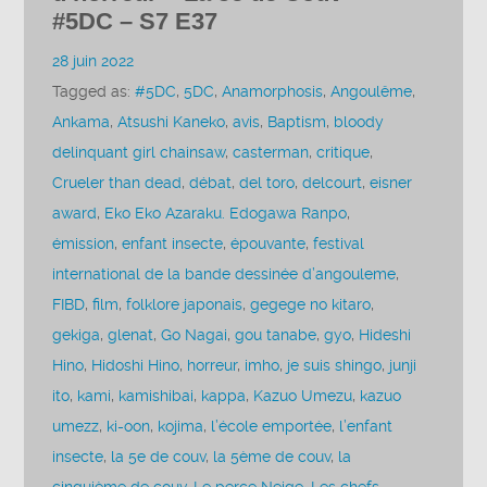
#5DC – S7 E37
28 juin 2022
Tagged as:
#5DC
,
5DC
,
Anamorphosis
,
Angoulême
,
Ankama
,
Atsushi Kaneko
,
avis
,
Baptism
,
bloody
delinquant girl chainsaw
,
casterman
,
critique
,
Crueler than dead
,
débat
,
del toro
,
delcourt
,
eisner
award
,
Eko Eko Azaraku. Edogawa Ranpo
,
émission
,
enfant insecte
,
épouvante
,
festival
international de la bande dessinée d’angouleme
,
FIBD
,
film
,
folklore japonais
,
gegege no kitaro
,
gekiga
,
glenat
,
Go Nagai
,
gou tanabe
,
gyo
,
Hideshi
Hino
,
Hidoshi Hino
,
horreur
,
imho
,
je suis shingo
,
junji
ito
,
kami
,
kamishibai
,
kappa
,
Kazuo Umezu
,
kazuo
umezz
,
ki-oon
,
kojima
,
l’école emportée
,
l’enfant
insecte
,
la 5e de couv
,
la 5ème de couv
,
la