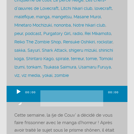
cinquième de couv
,
Le perce Neige
,
Les chefs-
d’œuvres de Lovecraft
,
Litchi hikari club
,
lovecraft
,
maléfique
,
manga
,
mangetsu
,
Masane Muroi
,
Minetaro Mochizuki
,
nononba
,
Notre hikari club
,
peur
,
podcast
,
Purgatory Girl
,
radio
,
Rei Mikamoto
,
Reiko The Zombie Shop
,
Rensuke Oshikiri
,
rockstar
,
sakka
,
Sayuri
,
Shark Attack
,
shigeru mizuki
,
shinichi
koga
,
Shintaro Kago
,
spirale
,
terreur
,
tomie
,
Tomoki
Izumi
,
tonkam
,
Tsukasa Saimura
,
Usamaru Furuya
,
viz
,
viz media
,
yokai
,
zombie
00:00
00:00
Lecteur
audio
Cette semaine, la 5e de Couv’ a décidé de vous
faire frissonner avec le manga d’horreur ! Après
avoir traité le sujet sous le prisme shônen, il était