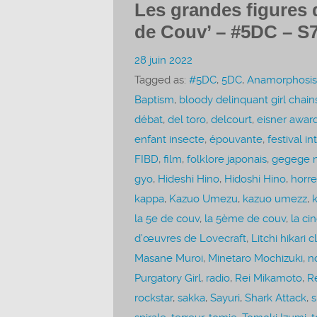
Les grandes figures 
de Couv’ – #5DC – S
28 juin 2022
Tagged as:
#5DC
,
5DC
,
Anamorphosis
Baptism
,
bloody delinquant girl chai
débat
,
del toro
,
delcourt
,
eisner awar
enfant insecte
,
épouvante
,
festival 
FIBD
,
film
,
folklore japonais
,
gegege n
gyo
,
Hideshi Hino
,
Hidoshi Hino
,
horre
kappa
,
Kazuo Umezu
,
kazuo umezz
,
k
la 5e de couv
,
la 5ème de couv
,
la ci
d’œuvres de Lovecraft
,
Litchi hikari c
Masane Muroi
,
Minetaro Mochizuki
,
n
Purgatory Girl
,
radio
,
Rei Mikamoto
,
R
rockstar
,
sakka
,
Sayuri
,
Shark Attack
,
s