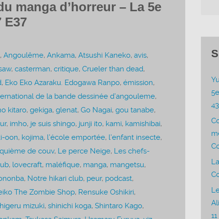
du manga d’horreur – La 5e
7 E37
S
,
Angoulême
,
Ankama
,
Atsushi Kaneko
,
avis
,
nsaw
,
casterman
,
critique
,
Crueler than dead
,
Yu
d
,
Eko Eko Azaraku. Edogawa Ranpo
,
émission
,
5e
international de la bande dessinée d’angouleme
,
4
o kitaro
,
gekiga
,
glenat
,
Go Nagai
,
gou tanabe
,
C
ur
,
imho
,
je suis shingo
,
junji ito
,
kami
,
kamishibai
,
me
i-oon
,
kojima
,
l’école emportée
,
l’enfant insecte
,
Co
nquième de couv
,
Le perce Neige
,
Les chefs-
La
lub
,
lovecraft
,
maléfique
,
manga
,
mangetsu
,
Co
ononba
,
Notre hikari club
,
peur
,
podcast
,
Le
eiko The Zombie Shop
,
Rensuke Oshikiri
,
Al
higeru mizuki
,
shinichi koga
,
Shintaro Kago
,
11