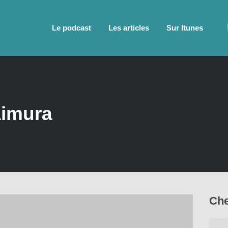
Le podcast
Les articles
Sur Itunes
aimura
Che