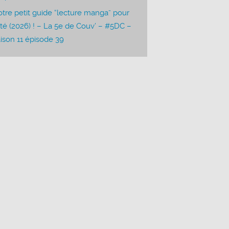
tre petit guide “lecture manga” pour
été (2026) ! – La 5e de Couv’ – #5DC –
ison 11 épisode 39