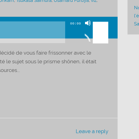
tonkam
,
Tsukasa Saimura
,
Usamaru Furuya
,
viz
,
No
l’
Utilisez
Sa
00:00
les
flèches
haut/bas
écidé de vous faire frissonner avec le
pour
té le sujet sous le prisme shônen, il était
augmenter
ources...
ou
diminuer
le
volume.
Leave a reply