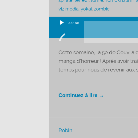
spirale
,
terreur
,
tomie
,
Tomoki Izumi
,
viz media
,
yokai
,
zombie
00:00
Lecteur
audio
Cette semaine, la 5e de Couv’ a d
manga d’horreur ! Après avoir trai
temps pour nous de revenir aux s
Continuez à lire →
Robin