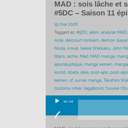
MAD : sois lâche et s
#5DC – Saison 11 ép
19 mai 2026
Tagged as:
#5DC
,
alien
,
analyse MAD
note
,
delcourt-tonkam
,
demon slayer
Noda
,
inoue
,
Isekai Shikkaku
,
John M
titans
,
lache
,
Mad
,
MAD manga
,
mang
apocalyptique
,
manga seinen
,
manga
world
,
obata
,
pika
,
post-apo
,
post-apo
seinen
,
sf
,
survie manga
,
Takahiro W
tsutomu nihei
,
Vagabond
,
Yusuke Otor
00:00
Lecteur
audio