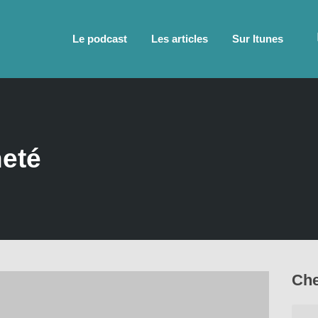
Le podcast
Les articles
Sur Itunes
heté
Che