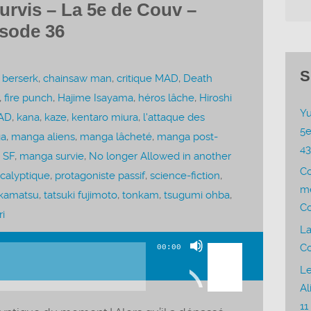
urvis – La 5e de Couv –
isode 36
S
,
berserk
,
chainsaw man
,
critique MAD
,
Death
,
fire punch
,
Hajime Isayama
,
héros lâche
,
Hiroshi
Yu
AD
,
kana
,
kaze
,
kentaro miura
,
l'attaque des
5e
a
,
manga aliens
,
manga lâcheté
,
manga post-
4
 SF
,
manga survie
,
No longer Allowed in another
C
calyptique
,
protagoniste passif
,
science-fiction
,
me
akamatsu
,
tatsuki fujimoto
,
tonkam
,
tsugumi ohba
,
Co
i
La
Utilisez
Co
00:00
les
Le
flèches
Al
haut/bas
11