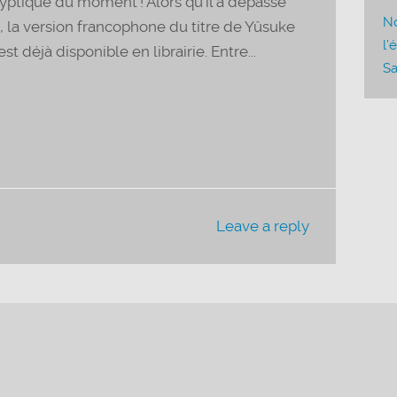
ptique du moment ! Alors qu’il a dépassé
pour
No
e, la version francophone du titre de Yûsuke
augmenter
l’
st déjà disponible en librairie. Entre...
ou
Sa
diminuer
le
volume.
Leave a reply