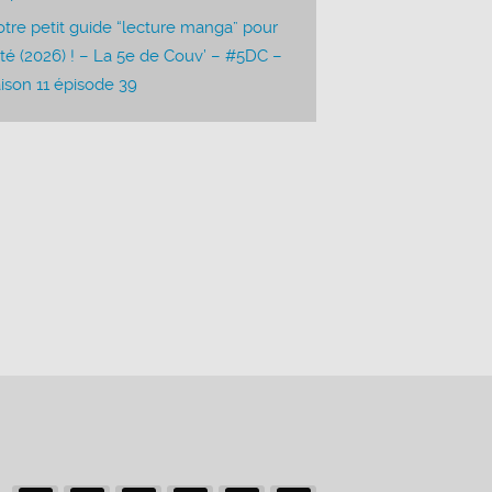
tre petit guide “lecture manga” pour
été (2026) ! – La 5e de Couv’ – #5DC –
ison 11 épisode 39