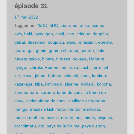
épisode 31
17 mai 2022
Tagged as:
#5DC
,
5DC
,
aburame
,
anko
,
asuma
,
avis
,
baki
,
byakugan
,
choji
,
clan
,
critique
,
dauphin
,
débat
,
déserteur
,
doujutsu
,
ebisu
,
émission
,
épeiste
,
gaara
,
gai
,
genin
,
genma shiranui
,
gourde
,
haku
,
hayate gekko
,
hinata
,
hiruzen
,
hokage
,
Homura
,
hyuga
,
Ichiraku Ramen
,
ino
,
iruka
,
itachi
,
jarre
,
jet
lee
,
jiraya
,
jirobo
,
Kabuto
,
kakashi
,
kana
,
kankuro
,
kazekage
,
kiba
,
kimimaro
,
kisame
,
Koharu
,
konoha
,
konohamaru
,
kurenai
,
la 5e de couv
,
la 5ème de
couv
,
la cinquième de couv
,
le village de konoha
,
manga
,
masashi kishimoto
,
mentor
,
mentorat
,
mireille mathieu
,
mizuki
,
naruto
,
neji
,
nindo
,
ninjutsu
,
orochimaru
,
oto
,
pays de la brume
,
pays du son
,