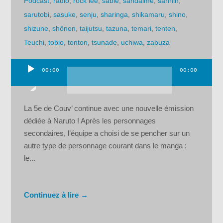
Podcast
,
radio
,
rock lee
,
sable
,
sandaime
,
sannin
,
sarutobi
,
sasuke
,
senju
,
sharinga
,
shikamaru
,
shino
,
shizune
,
shônen
,
taijutsu
,
tazuna
,
temari
,
tenten
,
Teuchi
,
tobio
,
tonton
,
tsunade
,
uchiwa
,
zabuza
00:00
00:00
Lecteur
audio
La 5e de Couv’ continue avec une nouvelle émission
dédiée à Naruto ! Après les personnages
secondaires, l’équipe a choisi de se pencher sur un
autre type de personnage courant dans le manga :
le...
Continuez à lire →