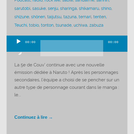
Podcast
,
radio
,
rock lee
,
sable
,
sandaime
,
sannin
,
sarutobi
,
sasuke
,
senju
,
sharinga
,
shikamaru
,
shino
,
shizune
,
shônen
,
taijutsu
,
tazuna
,
temari
,
tenten
,
Teuchi
,
tobio
,
tonton
,
tsunade
,
uchiwa
,
zabuza
00:00
00:00
Lecteur
audio
La 5e de Couv’ continue avec une nouvelle
émission dédiée à Naruto ! Après les personnages
secondaires, l’équipe a choisi de se pencher sur un
autre type de personnage courant dans le manga :
le...
Continuez à lire →