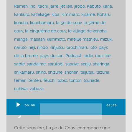
Ramen
,
ino
,
itachi
,
jarre
,
jet lee
,
jirobo
,
Kabuto
,
kana
,
kankuro
,
kazekage
,
kiba
,
kimimaro
,
kisame
,
Koharu
,
konoha
,
konohamaru
,
la 5e de couv
,
la 5ème de
couv
,
la cinquième de couv
,
le village de konoha
,
manga
,
masashi kishimoto
,
mireille mathieu
,
mizuki
,
naruto
,
neji
,
nindo
,
ninjutsu
,
orochimaru
,
oto
,
pays
de la brume
,
pays du son
,
Podcast
,
radio
,
rock lee
,
sable
,
sandaime
,
sarutobi
,
sasuke
,
senju
,
sharinga
,
shikamaru
,
shino
,
shizune
,
shônen
,
taijutsu
,
tazuna
,
temari
,
tenten
,
Teuchi
,
tobio
,
tonton
,
tsunade
,
uchiwa
,
zabuza
00:00
00:00
Lecteur
audio
Cette semaine, La 5e de Couv’ commence une