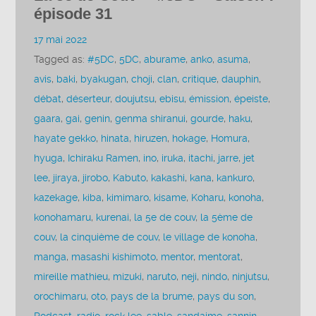
épisode 31
17 mai 2022
Tagged as:
#5DC
,
5DC
,
aburame
,
anko
,
asuma
,
avis
,
baki
,
byakugan
,
choji
,
clan
,
critique
,
dauphin
,
débat
,
déserteur
,
doujutsu
,
ebisu
,
émission
,
épeiste
,
gaara
,
gai
,
genin
,
genma shiranui
,
gourde
,
haku
,
hayate gekko
,
hinata
,
hiruzen
,
hokage
,
Homura
,
hyuga
,
Ichiraku Ramen
,
ino
,
iruka
,
itachi
,
jarre
,
jet
lee
,
jiraya
,
jirobo
,
Kabuto
,
kakashi
,
kana
,
kankuro
,
kazekage
,
kiba
,
kimimaro
,
kisame
,
Koharu
,
konoha
,
konohamaru
,
kurenai
,
la 5e de couv
,
la 5ème de
couv
,
la cinquième de couv
,
le village de konoha
,
manga
,
masashi kishimoto
,
mentor
,
mentorat
,
mireille mathieu
,
mizuki
,
naruto
,
neji
,
nindo
,
ninjutsu
,
orochimaru
,
oto
,
pays de la brume
,
pays du son
,