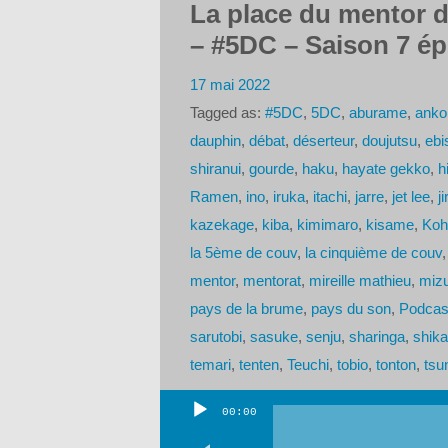
La place du mentor d
– #5DC – Saison 7 ép
17 mai 2022
Tagged as:
#5DC
,
5DC
,
aburame
,
anko
dauphin
,
débat
,
déserteur
,
doujutsu
,
ebi
shiranui
,
gourde
,
haku
,
hayate gekko
,
h
Ramen
,
ino
,
iruka
,
itachi
,
jarre
,
jet lee
,
j
kazekage
,
kiba
,
kimimaro
,
kisame
,
Koh
la 5ème de couv
,
la cinquième de couv
mentor
,
mentorat
,
mireille mathieu
,
mizu
pays de la brume
,
pays du son
,
Podcas
sarutobi
,
sasuke
,
senju
,
sharinga
,
shik
temari
,
tenten
,
Teuchi
,
tobio
,
tonton
,
tsu
00:00
Lecteur