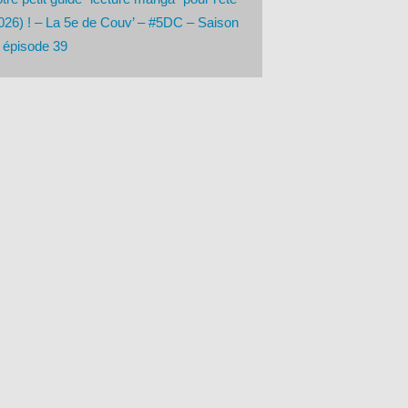
026) ! – La 5e de Couv’ – #5DC – Saison
 épisode 39