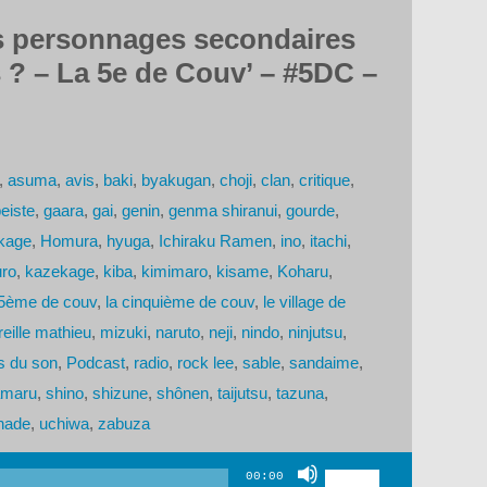
es personnages secondaires
s ? – La 5e de Couv’ – #5DC –
,
asuma
,
avis
,
baki
,
byakugan
,
choji
,
clan
,
critique
,
eiste
,
gaara
,
gai
,
genin
,
genma shiranui
,
gourde
,
kage
,
Homura
,
hyuga
,
Ichiraku Ramen
,
ino
,
itachi
,
ro
,
kazekage
,
kiba
,
kimimaro
,
kisame
,
Koharu
,
 5ème de couv
,
la cinquième de couv
,
le village de
reille mathieu
,
mizuki
,
naruto
,
neji
,
nindo
,
ninjutsu
,
s du son
,
Podcast
,
radio
,
rock lee
,
sable
,
sandaime
,
amaru
,
shino
,
shizune
,
shônen
,
taijutsu
,
tazuna
,
nade
,
uchiwa
,
zabuza
Utilisez
00:00