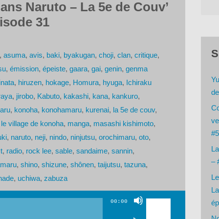
ans Naruto – La 5e de Couv’
isode 31
S
,
asuma
,
avis
,
baki
,
byakugan
,
choji
,
clan
,
critique
,
su
,
émission
,
épeiste
,
gaara
,
gai
,
genin
,
genma
Yu
inata
,
hiruzen
,
hokage
,
Homura
,
hyuga
,
Ichiraku
de
iraya
,
jirobo
,
Kabuto
,
kakashi
,
kana
,
kankuro
,
Co
aru
,
konoha
,
konohamaru
,
kurenai
,
la 5e de couv
,
ve
,
le village de konoha
,
manga
,
masashi kishimoto
,
#5
ki
,
naruto
,
neji
,
nindo
,
ninjutsu
,
orochimaru
,
oto
,
La
t
,
radio
,
rock lee
,
sable
,
sandaime
,
sannin
,
– 
amaru
,
shino
,
shizune
,
shônen
,
taijutsu
,
tazuna
,
Le
nade
,
uchiwa
,
zabuza
La
Utilisez
00:00
ép
les
No