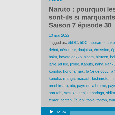
PODCAST
Naruto : pourquoi l
sont-ils si marquant
Saison 7 épisode 30
10 mai 2022
Tagged as:
#5DC
,
5DC
,
aburame
,
anko
débat
,
déserteur
,
doujutsu
,
émission
,
ép
haku
,
hayate gekko
,
hinata
,
hiruzen
,
ho
jarre
,
jet lee
,
jirobo
,
Kabuto
,
kana
,
kanku
konoha
,
konohamaru
,
la 5e de couv
,
la
konoha
,
manga
,
masashi kishimoto
,
mi
orochimaru
,
oto
,
pays de la brume
,
pay
sarutobi
,
sasuke
,
senju
,
sharinga
,
shik
temari
,
tenten
,
Teuchi
,
tobio
,
tonton
,
tsu
00:00