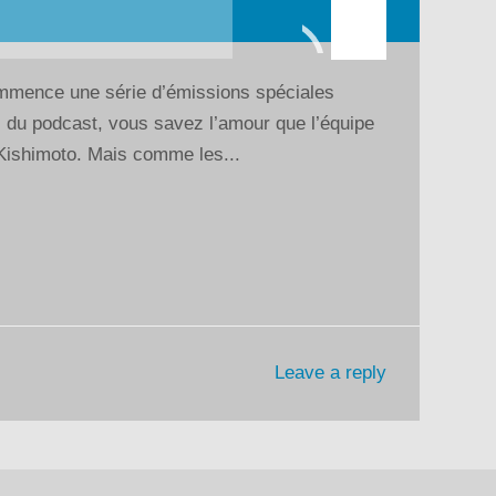
les
flèches
haut/bas
mmence une série d’émissions spéciales
pour
s du podcast, vous savez l’amour que l’équipe
augmenter
Kishimoto. Mais comme les...
ou
diminuer
le
volume.
Leave a reply