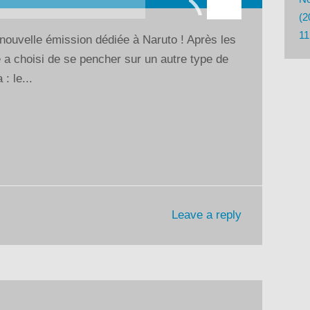
flèches
(2
haut/bas
11
nouvelle émission dédiée à Naruto ! Après les
pour
 a choisi de se pencher sur un autre type de
augmenter
: le...
ou
diminuer
le
volume.
Leave a reply