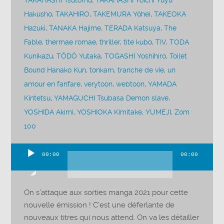
TAKAHASHI Tsutomu
,
TAKAHASHI Yôichi Yuyu
Hakusho
,
TAKAHIRO
,
TAKEMURA Yôhei
,
TAKEOKA
Hazuki
,
TANAKA Hajime
,
TERADA Katsuya
,
The
Fable
,
thermae romae
,
thriller
,
tite kubo
,
TIV
,
TODA
Kunikazu
,
TÔDÔ Yutaka
,
TOGASHI Yoshihiro
,
Toilet
Bound Hanako Kun
,
tonkam
,
tranche de vie
,
un
amour en fanfare
,
verytoon
,
webtoon
,
YAMADA
Kintetsu
,
YAMAGUCHI Tsubasa Demon slave
,
YOSHIDA Akimi
,
YOSHIOKA Kimitake
,
YUMEJI
,
Zom
100
00:00
00:00
Lecteur
audio
On s’attaque aux sorties manga 2021 pour cette
nouvelle émission ! C’est une déferlante de
nouveaux titres qui nous attend. On va les détailler