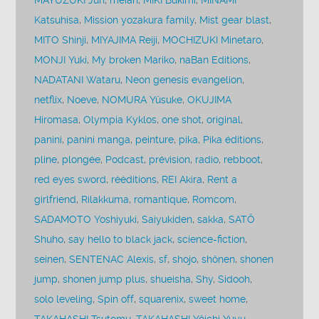
MAYUZUKI Jun
,
meian
,
MIKI Bukimi
,
MINAMI
Katsuhisa
,
Mission yozakura family
,
Mist gear blast
,
MITO Shinji
,
MIYAJIMA Reiji
,
MOCHIZUKI Minetaro
,
MONJI Yuki
,
My broken Mariko
,
naBan Editions
,
NADATANI Wataru
,
Neon genesis evangelion
,
netflix
,
Noeve
,
NOMURA Yûsuke
,
OKUJIMA
Hiromasa
,
Olympia Kyklos
,
one shot
,
original
,
panini
,
panini manga
,
peinture
,
pika
,
Pika éditions
,
pline
,
plongée
,
Podcast
,
prévision
,
radio
,
rebboot
,
red eyes sword
,
rééditions
,
REI Akira
,
Rent a
girlfriend
,
Rilakkuma
,
romantique
,
Romcom
,
SADAMOTO Yoshiyuki
,
Saiyukiden
,
sakka
,
SATÔ
Shuho
,
say hello to black jack
,
science-fiction
,
seinen
,
SENTENAC Alexis
,
sf
,
shojo
,
shônen
,
shonen
jump
,
shonen jump plus
,
shueisha
,
Shy
,
Sidooh
,
solo leveling
,
Spin off
,
squarenix
,
sweet home
,