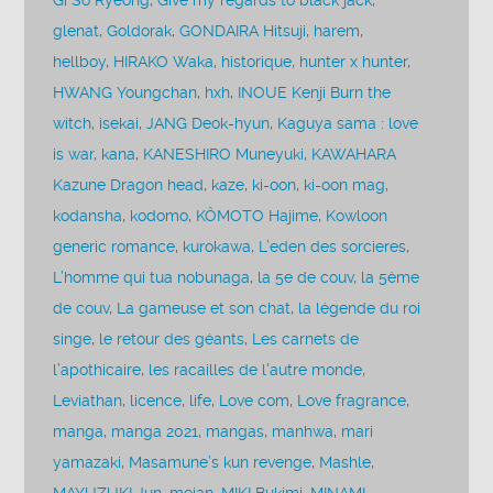
Gi So Ryeong
,
Give my regards to black jack
,
glenat
,
Goldorak
,
GONDAIRA Hitsuji
,
harem
,
hellboy
,
HIRAKO Waka
,
historique
,
hunter x hunter
,
HWANG Youngchan
,
hxh
,
INOUE Kenji Burn the
witch
,
isekai
,
JANG Deok-hyun
,
Kaguya sama : love
is war
,
kana
,
KANESHIRO Muneyuki
,
KAWAHARA
Kazune Dragon head
,
kaze
,
ki-oon
,
ki-oon mag
,
kodansha
,
kodomo
,
KÔMOTO Hajime
,
Kowloon
generic romance
,
kurokawa
,
L’eden des sorcieres
,
L’homme qui tua nobunaga
,
la 5e de couv
,
la 5ème
de couv
,
La gameuse et son chat
,
la légende du roi
singe
,
le retour des géants
,
Les carnets de
l’apothicaire
,
les racailles de l'autre monde
,
Leviathan
,
licence
,
life
,
Love com
,
Love fragrance
,
manga
,
manga 2021
,
mangas
,
manhwa
,
mari
yamazaki
,
Masamune’s kun revenge
,
Mashle
,