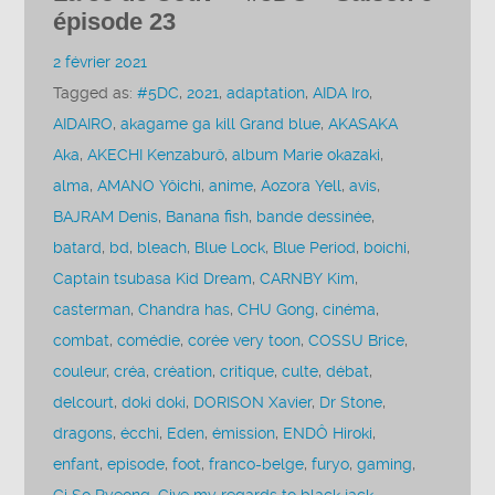
épisode 23
2 février 2021
Tagged as:
#5DC
,
2021
,
adaptation
,
AIDA Iro
,
AIDAIRO
,
akagame ga kill Grand blue
,
AKASAKA
Aka
,
AKECHI Kenzaburô
,
album Marie okazaki
,
alma
,
AMANO Yôichi
,
anime
,
Aozora Yell
,
avis
,
BAJRAM Denis
,
Banana fish
,
bande dessinée
,
batard
,
bd
,
bleach
,
Blue Lock
,
Blue Period
,
boichi
,
Captain tsubasa Kid Dream
,
CARNBY Kim
,
casterman
,
Chandra has
,
CHU Gong
,
cinéma
,
combat
,
comédie
,
corée very toon
,
COSSU Brice
,
couleur
,
créa
,
création
,
critique
,
culte
,
débat
,
delcourt
,
doki doki
,
DORISON Xavier
,
Dr Stone
,
dragons
,
écchi
,
Eden
,
émission
,
ENDÔ Hiroki
,
enfant
,
episode
,
foot
,
franco-belge
,
furyo
,
gaming
,