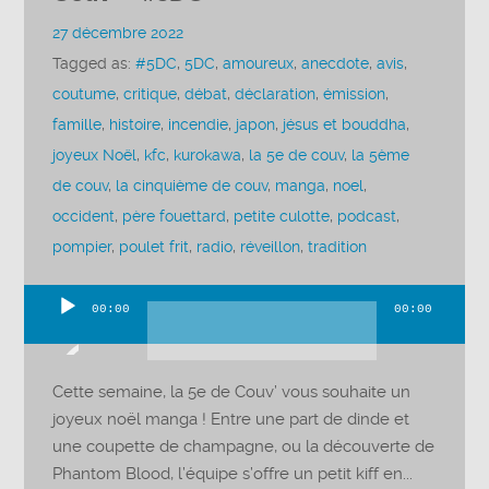
27 décembre 2022
Tagged as:
#5DC
,
5DC
,
amoureux
,
anecdote
,
avis
,
coutume
,
critique
,
débat
,
déclaration
,
émission
,
famille
,
histoire
,
incendie
,
japon
,
jésus et bouddha
,
joyeux Noël
,
kfc
,
kurokawa
,
la 5e de couv
,
la 5ème
de couv
,
la cinquième de couv
,
manga
,
noel
,
occident
,
père fouettard
,
petite culotte
,
podcast
,
pompier
,
poulet frit
,
radio
,
réveillon
,
tradition
00:00
00:00
Lecteur
audio
Cette semaine, la 5e de Couv’ vous souhaite un
joyeux noël manga ! Entre une part de dinde et
une coupette de champagne, ou la découverte de
Phantom Blood, l’équipe s’offre un petit kiff en...