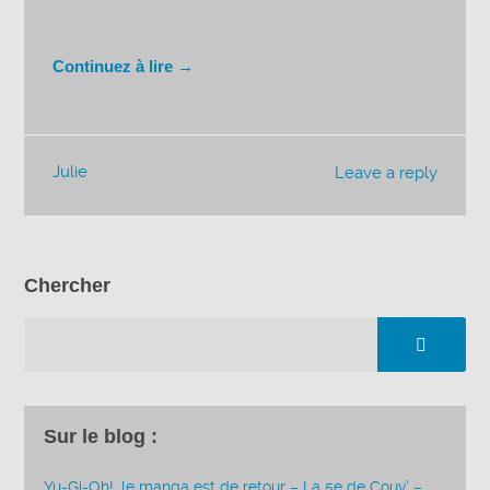
Continuez à lire →
Julie
Leave a reply
Chercher
Sur le blog :
Yu-Gi-Oh!, le manga est de retour – La 5e de Couv’ –