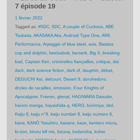
7 épisode 19
1 février 2022
Tagged as:
#5DC
,
5DC
,
A couple of Cuckoos
,
ABE
Tsukasa
,
AKASAKA Aka
,
Android Type One
,
ARK
Performance
,
Arpeggio of blue steel
,
avis
,
Badass
cop and dolphin
,
beelzebub
,
berserk
,
Big X
,
breaking
bad
,
Captain Ken
,
criminelles fiançailles
,
critique
,
dai
dark
,
dark science fiction
,
dark sf
,
dauphin
,
débat
,
DEGUCHI Kei
,
delcourt
,
Desert 9
,
dorohedoro
,
droles de racailles
,
émission
,
Four Knights of
Apocalypse
,
Frieren
,
glenat
,
HAGIWARA Daisuke
,
harem manga
,
hayashida q
,
HERO
,
horimiya
,
idol
,
Kaiju 8
,
kaiju n°8
,
kaiju number 8
,
kaiju numero 8
,
kana
,
KANÔ Yasuhiro
,
kasane
,
kaze
,
kentaro miura
,
ki-oon
,
kiruru kill me
,
kizuna
,
kodansha
,
kohei