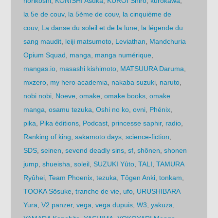
horikoshi
,
KONISHI Asuka
,
KUROI Shiro
,
kurokawa
,
la 5e de couv
,
la 5ème de couv
,
la cinquième de
couv
,
La danse du soleil et de la lune
,
la légende du
sang maudit
,
leiji matsumoto
,
Leviathan
,
Mandchuria
Opium Squad
,
manga
,
manga numérique
,
mangas.io
,
masashi kishimoto
,
MATSUURA Daruma
,
mxzero
,
my hero academia
,
nakaba suzuki
,
naruto
,
nobi nobi
,
Noeve
,
omake
,
omake books
,
omake
manga
,
osamu tezuka
,
Oshi no ko
,
ovni
,
Phénix
,
pika
,
Pika éditions
,
Podcast
,
princesse saphir
,
radio
,
Ranking of king
,
sakamoto days
,
science-fiction
,
SDS
,
seinen
,
sevend deadly sins
,
sf
,
shônen
,
shonen
jump
,
shueisha
,
soleil
,
SUZUKI Yûto
,
TALI
,
TAMURA
Ryûhei
,
Team Phoenix
,
tezuka
,
Tôgen Anki
,
tonkam
,
TOOKA Sôsuke
,
tranche de vie
,
ufo
,
URUSHIBARA
Yura
,
V2 panzer
,
vega
,
vega dupuis
,
W3
,
yakuza
,