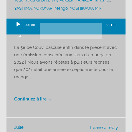
vega
,
vega dupuis
,
W3
,
yakuza
,
YAMADA Kanehito
,
YASHIMA
,
YOKOYARI Mengo
,
YOSHIKAWA Miki
00:00
00:00
Lecteur
audio
La 5e de Couv’ bascule enfin dans le présent avec
une émission consacrée aux stars du manga en
2022 ! Nous avions répétés à plusieurs reprises
que 2021 était une année exceptionnelle pour le
manga....
Continuez à lire →
Julie
Leave a reply