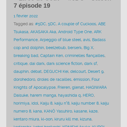
7 épisode 19
1 février 2022
Tagged as:
#5DC
,
5DC
,
A couple of Cuckoos
,
ABE
Tsukasa
,
AKASAKA Aka
,
Android Type One
,
ARK
Performance
,
Arpeggio of blue steel
,
avis
,
Badass
cop and dolphin
,
beelzebub
,
berserk
,
Big X
,
breaking bad
,
Captain Ken
,
criminelles fiançailles
,
critique
,
dai dark
,
dark science fiction
,
dark sf
,
dauphin
,
débat
,
DEGUCHI Kei
,
delcourt
,
Desert 9
,
dorohedoro
,
droles de racailles
,
émission
,
Four
Knights of Apocalypse
,
Frieren
,
glenat
,
HAGIWARA
Daisuke
,
harem manga
,
hayashida q
,
HERO
,
horimiya
,
idol
,
Kaiju 8
,
kaiju n°8
,
kaiju number 8
,
kaiju
numero 8
,
kana
,
KANÔ Yasuhiro
,
kasane
,
kaze
,
kentaro miura
,
ki-oon
,
kiruru kill me
,
kizuna
,