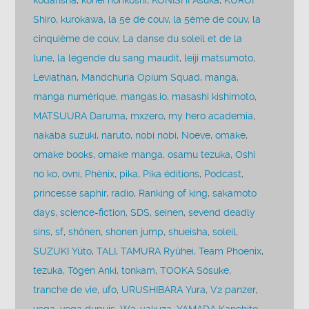
kodansha
,
kohei horikoshi
,
KONISHI Asuka
,
KUROI
Shiro
,
kurokawa
,
la 5e de couv
,
la 5ème de couv
,
la
cinquième de couv
,
La danse du soleil et de la
lune
,
la légende du sang maudit
,
leiji matsumoto
,
Leviathan
,
Mandchuria Opium Squad
,
manga
,
manga numérique
,
mangas.io
,
masashi kishimoto
,
MATSUURA Daruma
,
mxzero
,
my hero academia
,
nakaba suzuki
,
naruto
,
nobi nobi
,
Noeve
,
omake
,
omake books
,
omake manga
,
osamu tezuka
,
Oshi
no ko
,
ovni
,
Phénix
,
pika
,
Pika éditions
,
Podcast
,
princesse saphir
,
radio
,
Ranking of king
,
sakamoto
days
,
science-fiction
,
SDS
,
seinen
,
sevend deadly
sins
,
sf
,
shônen
,
shonen jump
,
shueisha
,
soleil
,
SUZUKI Yûto
,
TALI
,
TAMURA Ryûhei
,
Team Phoenix
,
tezuka
,
Tôgen Anki
,
tonkam
,
TOOKA Sôsuke
,
tranche de vie
,
ufo
,
URUSHIBARA Yura
,
V2 panzer
,