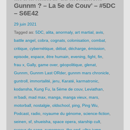
Gunnm ? – La 5e de Couv’ – #5DC
– S6E42
29 juin 2021
Tagged as:
5DC
,
alita
,
anormaly
,
art martial
,
avis
,
battle angel
,
cobra
,
cognats
,
colonisation
,
combat
,
critique
,
cybernétique
,
débat
,
décharge
,
émission
,
episode
,
espace
,
être humain
,
evening
,
fight
,
fin
,
frau x
,
Gally
,
game over
,
géopolitique
,
glenat
,
Gunnm
,
Gunnm Last ORder
,
gunnm mars chronicle
,
guntroll
,
immortalité
,
jeru
,
Karaté
,
karmatronic
,
kodansha
,
Kung Fu
,
la 5ème de couv
,
Leviathan
,
m’badi
,
mad max
,
manga
,
manga vieux
,
mars
,
motorball
,
nostalgie
,
oldschool
,
ping
,
Ping Wu
,
Podcast
,
radio
,
royaume du génome
,
science-fiction
,
seinen
,
sf
,
shueisha
,
space opera
,
starship cult
,
suceur de sang
,
supernova
,
the end
,
ultra jump
,