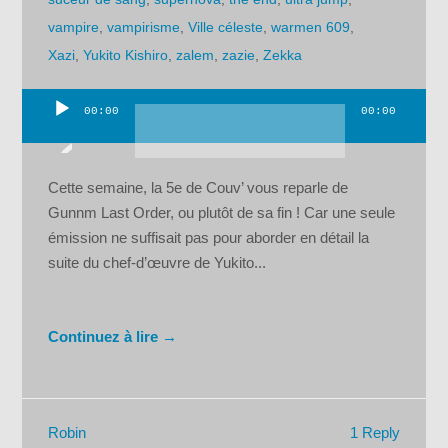
vampire
,
vampirisme
,
Ville céleste
,
warmen 609
,
Xazi
,
Yukito Kishiro
,
zalem
,
zazie
,
Zekka
00:00
00:00
Lecteur
audio
Cette semaine, la 5e de Couv’ vous reparle de
Gunnm Last Order, ou plutôt de sa fin ! Car une seule
émission ne suffisait pas pour aborder en détail la
suite du chef-d’œuvre de Yukito...
Continuez à lire →
1 Reply
Robin