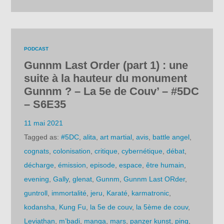
PODCAST
Gunnm Last Order (part 1) : une
suite à la hauteur du monument
Gunnm ? – La 5e de Couv’ – #5DC
– S6E35
11 mai 2021
Tagged as:
#5DC
,
alita
,
art martial
,
avis
,
battle angel
,
cognats
,
colonisation
,
critique
,
cybernétique
,
débat
,
décharge
,
émission
,
episode
,
espace
,
être humain
,
evening
,
Gally
,
glenat
,
Gunnm
,
Gunnm Last ORder
,
guntroll
,
immortalité
,
jeru
,
Karaté
,
karmatronic
,
kodansha
,
Kung Fu
,
la 5e de couv
,
la 5ème de couv
,
Leviathan
,
m’badi
,
manga
,
mars
,
panzer kunst
,
ping
,