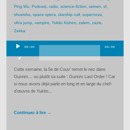
Ping Wu
,
Podcast
,
radio
,
science-fiction
,
seinen
,
sf
,
shueisha
,
space opera
,
starship cult
,
supernova
,
ultra jump
,
vampire
,
Yukito Kishiro
,
zalem
,
zazie
,
Zekka
00:00
00:00
Lecteur
audio
Cette semaine, la 5e de Couv’ remet le nez dans
Gunnm… ou plutôt sa suite : Gunnm Last Order ! Car
si nous avons déjà parlé en long et en large du chef-
d’œuvre de Yukito...
Continuez à lire →