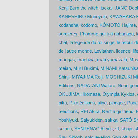
Kenji Burn the witch
,
isekai
,
JANG Deok
KANESHIRO Muneyuki
,
KAWAHARA Ka
kodansha
,
kodomo
,
KÔMOTO Hajime
sorcieres
,
L’homme qui tua nobunaga
,
chat
,
la légende du roi singe
,
le retour 
de l'autre monde
,
Leviathan
,
licence
,
lif
mangas
,
manhwa
,
mari yamazaki
,
Mas
meian
,
MIKI Bukimi
,
MINAMI Katsuhis
Shinji
,
MIYAJIMA Reiji
,
MOCHIZUKI Mi
Editions
,
NADATANI Wataru
,
Neon gene
OKUJIMA Hiromasa
,
Olympia Kyklos
,
pika
,
Pika éditions
,
pline
,
plongée
,
Podc
rééditions
,
REI Akira
,
Rent a girlfriend
,
Yoshiyuki
,
Saiyukiden
,
sakka
,
SATÔ S
seinen
,
SENTENAC Alexis
,
sf
,
shojo
,
s
Shy
,
Sidooh
,
solo leveling
,
Spin off
,
squ