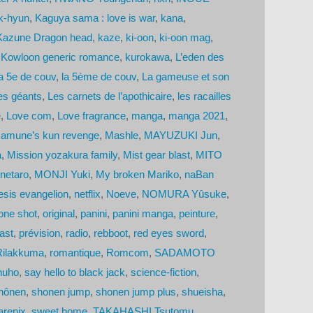
-hyun
,
Kaguya sama : love is war
,
kana
,
zune Dragon head
,
kaze
,
ki-oon
,
ki-oon mag
,
,
Kowloon generic romance
,
kurokawa
,
L’eden des
la 5e de couv
,
la 5ème de couv
,
La gameuse et son
des géants
,
Les carnets de l’apothicaire
,
les racailles
e
,
Love com
,
Love fragrance
,
manga
,
manga 2021
,
amune’s kun revenge
,
Mashle
,
MAYUZUKI Jun
,
a
,
Mission yozakura family
,
Mist gear blast
,
MITO
netaro
,
MONJI Yuki
,
My broken Mariko
,
naBan
sis evangelion
,
netflix
,
Noeve
,
NOMURA Yûsuke
,
one shot
,
original
,
panini
,
panini manga
,
peinture
,
ast
,
prévision
,
radio
,
rebboot
,
red eyes sword
,
Rilakkuma
,
romantique
,
Romcom
,
SADAMOTO
huho
,
say hello to black jack
,
science-fiction
,
hônen
,
shonen jump
,
shonen jump plus
,
shueisha
,
arenix
,
sweet home
,
TAKAHASHI Tsutomu
,