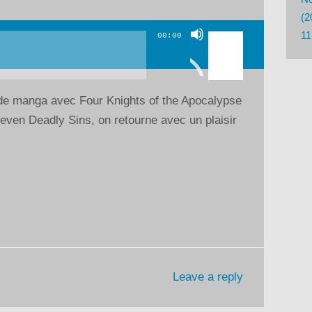
(2
Utilisez
11
00:00
les
flèches
haut/bas
 de manga avec Four Knights of the Apocalypse
pour
 Seven Deadly Sins, on retourne avec un plaisir
augmenter
ou
diminuer
le
volume.
Leave a reply