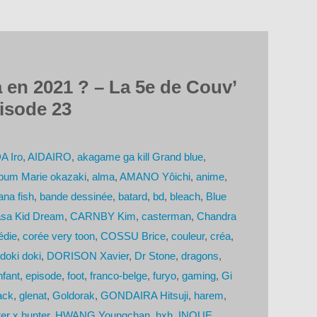
 en 2021 ? – La 5e de Couv’
isode 23
A Iro
,
AIDAIRO
,
akagame ga kill Grand blue
,
bum Marie okazaki
,
alma
,
AMANO Yôichi
,
anime
,
na fish
,
bande dessinée
,
batard
,
bd
,
bleach
,
Blue
asa Kid Dream
,
CARNBY Kim
,
casterman
,
Chandra
die
,
corée very toon
,
COSSU Brice
,
couleur
,
créa
,
doki doki
,
DORISON Xavier
,
Dr Stone
,
dragons
,
nfant
,
episode
,
foot
,
franco-belge
,
furyo
,
gaming
,
Gi
ack
,
glenat
,
Goldorak
,
GONDAIRA Hitsuji
,
harem
,
er x hunter
,
HWANG Youngchan
,
hxh
,
INOUE