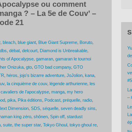
 Apocalypse ou comment
 manga ? – La 5e de Couv’ –
sode 21
S
y
,
bleach
,
blue giant
,
Blue Giant Supreme
,
Boruto
,
Yu
dbs
,
débat
,
delcourt
,
Diamond is Unbreakable
,
de
hts of Apocalypse
,
gamaran
,
gamaran le tournoi
Co
cher Onizuka
,
gto
,
GTO bad company
,
GTO
ve
TR
,
héros
,
jojo's bizarre adventure
,
JoJolion
,
kana
,
#5
ouv
,
la cinquième de couv
,
légende arthurienne
,
les
La
 cavaliers de l’apocalypse
,
manga
,
my hero
– 
ood
,
pika
,
Pika éditions
,
Podcast
,
préquelle
,
radio
,
Le
Next Dimension
,
SDS
,
séquelle
,
seven deadly sins
,
La
haman king zéro
,
shônen
,
Spin off
,
stardust
ép
n
,
suite
,
the super star
,
Tokyo Ghoul
,
tokyo ghoul re
,
No