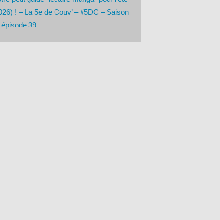
026) ! – La 5e de Couv’ – #5DC – Saison
 épisode 39