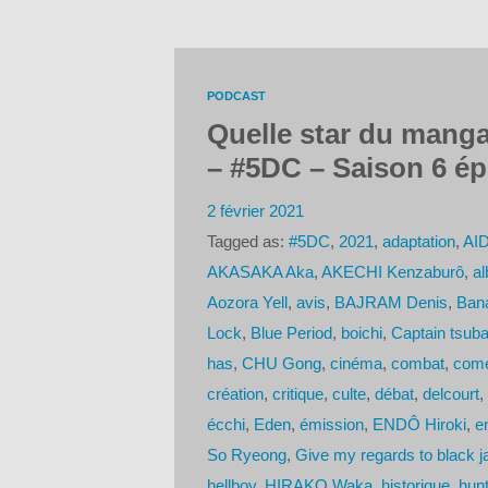
PODCAST
Quelle star du manga
– #5DC – Saison 6 ép
2 février 2021
Tagged as:
#5DC
,
2021
,
adaptation
,
AID
AKASAKA Aka
,
AKECHI Kenzaburô
,
al
Aozora Yell
,
avis
,
BAJRAM Denis
,
Bana
Lock
,
Blue Period
,
boichi
,
Captain tsub
has
,
CHU Gong
,
cinéma
,
combat
,
comé
création
,
critique
,
culte
,
débat
,
delcourt
,
écchi
,
Eden
,
émission
,
ENDÔ Hiroki
,
e
So Ryeong
,
Give my regards to black j
hellboy
,
HIRAKO Waka
,
historique
,
hunt