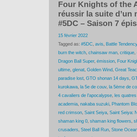
Four Knights of the
réussir la suite d’un
#5DC – Saison 7 épi
15 février 2022
Tagged as:
#5DC
,
avis
,
Battle Tendenc
burn the witch
,
chainsaw man
,
critique
,
Dragon Ball Super
,
émission
,
Four Knig
ultime
,
glenat
,
Golden Wind
,
Great Tea
paradise lost
,
GTO shonan 14 days
,
G
kurokawa
,
la 5e de couv
,
la 5ème de c
4 cavaliers de l’apocalypse
,
les quatres
academia
,
nakaba suzuki
,
Phantom Bl
red crimson
,
Saint Seiya
,
Saint Seiya: 
shaman king 0
,
shaman king flowers
,
s
crusaders
,
Steel Ball Run
,
Stone Ocea