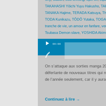
TAKAHASHI Yôichi Yuyu Hakusho
,
TA
TANAKA Hajime
,
TERADA Katsuya
,
Th
TODA Kunikazu
,
TÔDÔ Yutaka
,
TOGAS
tranche de vie
,
un amour en fanfare
,
ve
Tsubasa Demon slave
,
YOSHIDA Akim
00:00
Lecteur
audio
On s’attaque aux sorties manga 20
déferlante de nouveaux titres qui n
de l’année seulement, car il y aura
Continuez à lire →