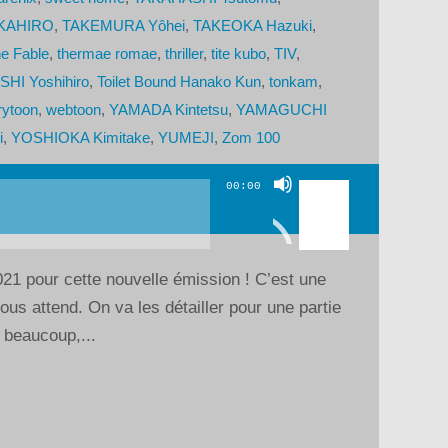
KAHIRO
,
TAKEMURA Yôhei
,
TAKEOKA Hazuki
,
e Fable
,
thermae romae
,
thriller
,
tite kubo
,
TIV
,
HI Yoshihiro
,
Toilet Bound Hanako Kun
,
tonkam
,
rytoon
,
webtoon
,
YAMADA Kintetsu
,
YAMAGUCHI
i
,
YOSHIOKA Kimitake
,
YUMEJI
,
Zom 100
Utilisez
00:00
les
flèches
haut/bas
21 pour cette nouvelle émission ! C’est une
pour
ous attend. On va les détailler pour une partie
augmenter
 beaucoup,...
ou
diminuer
le
volume.