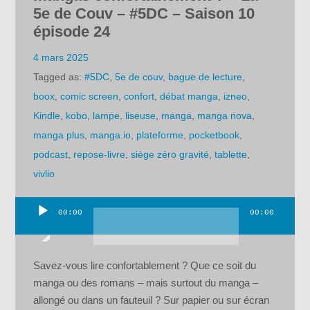
5e de Couv – #5DC – Saison 10
épisode 24
4 mars 2025
Tagged as:
#5DC
,
5e de couv
,
bague de lecture
,
boox
,
comic screen
,
confort
,
débat manga
,
izneo
,
Kindle
,
kobo
,
lampe
,
liseuse
,
manga
,
manga nova
,
manga plus
,
manga.io
,
plateforme
,
pocketbook
,
podcast
,
repose-livre
,
siège zéro gravité
,
tablette
,
vivlio
00:00
00:00
Lecteur
audio
Savez-vous lire confortablement ? Que ce soit du
manga ou des romans – mais surtout du manga –
allongé ou dans un fauteuil ? Sur papier ou sur écran