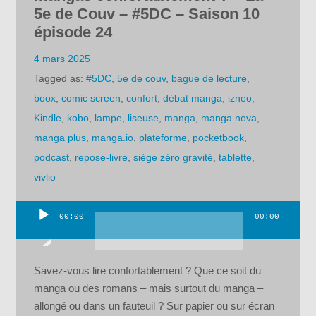
5e de Couv – #5DC – Saison 10
épisode 24
4 mars 2025
Tagged as:
#5DC
,
5e de couv
,
bague de lecture
,
boox
,
comic screen
,
confort
,
débat manga
,
izneo
,
Kindle
,
kobo
,
lampe
,
liseuse
,
manga
,
manga nova
,
manga plus
,
manga.io
,
plateforme
,
pocketbook
,
podcast
,
repose-livre
,
siège zéro gravité
,
tablette
,
vivlio
00:00
00:00
Lecteur
audio
Savez-vous lire confortablement ? Que ce soit du
manga ou des romans – mais surtout du manga –
allongé ou dans un fauteuil ? Sur papier ou sur écran