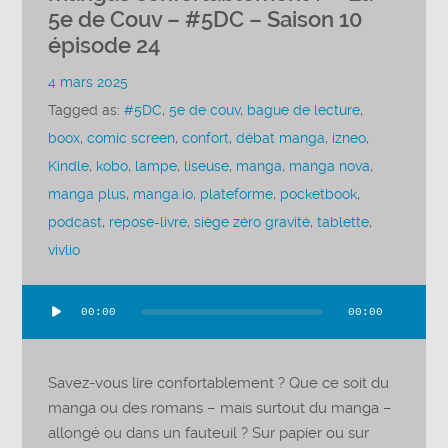
5e de Couv – #5DC – Saison 10
épisode 24
4 mars 2025
Tagged as:
#5DC
,
5e de couv
,
bague de lecture
,
boox
,
comic screen
,
confort
,
débat manga
,
izneo
,
Kindle
,
kobo
,
lampe
,
liseuse
,
manga
,
manga nova
,
manga plus
,
manga.io
,
plateforme
,
pocketbook
,
podcast
,
repose-livre
,
siège zéro gravité
,
tablette
,
vivlio
00:00
00:00
Lecteur
audio
Savez-vous lire confortablement ? Que ce soit du
manga ou des romans – mais surtout du manga –
allongé ou dans un fauteuil ? Sur papier ou sur