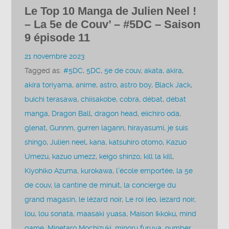
Le Top 10 Manga de Julien Neel !
– La 5e de Couv’ – #5DC – Saison
9 épisode 11
21 novembre 2023
Tagged as:
#5DC
,
5DC
,
5e de couv
,
akata
,
akira
,
akira toriyama
,
anime
,
astro
,
astro boy
,
Black Jack
,
buichi terasawa
,
chiisakobe
,
cobra
,
débat
,
débat
manga
,
Dragon Ball
,
dragon head
,
eiichiro oda
,
glenat
,
Gunnm
,
gurren lagann
,
hirayasumi
,
je suis
shingo
,
Julien neel
,
kana
,
katsuhiro otomo
,
Kazuo
Umezu
,
kazuo umezz
,
keigo shinzo
,
kill la kill
,
Kiyohiko Azuma
,
kurokawa
,
l’école emportée
,
la 5e
de couv
,
la cantine de minuit
,
la concierge du
grand magasin
,
le lézard noir
,
Le roi léo
,
lezard noir
,
lou
,
lou sonata
,
maasaki yuasa
,
Maison Ikkoku
,
mind
game
,
Minetaro Mochizuki
,
minoru furuya
,
number