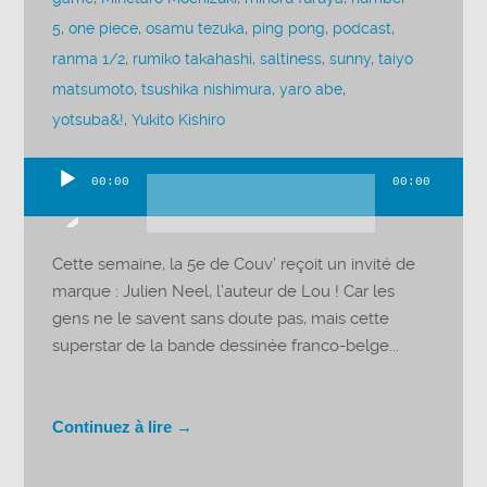
5
,
one piece
,
osamu tezuka
,
ping pong
,
podcast
,
ranma 1/2
,
rumiko takahashi
,
saltiness
,
sunny
,
taiyo
matsumoto
,
tsushika nishimura
,
yaro abe
,
yotsuba&!
,
Yukito Kishiro
00:00
00:00
Lecteur
audio
Cette semaine, la 5e de Couv’ reçoit un invité de
marque : Julien Neel, l’auteur de Lou ! Car les
gens ne le savent sans doute pas, mais cette
superstar de la bande dessinée franco-belge...
Continuez à lire →