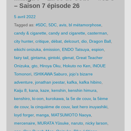
– Saison 7 épisode 26
5 avril 2022
Tagged as:
#5DC
,
5DC
,
avis
,
bl métamorphose
,
candy & cigarette
,
candy and cigarette
,
casterman
,
city hunter
,
critique
,
débat
,
delcourt
,
dio
,
Dragon Ball
,
eikichi onizuka
,
émission
,
ENDO Tatsuya
,
espion
,
fairy tail
,
gintama
,
gintoki
,
glenat
,
Great Teacher
Onizuka
,
gto
,
Hiroya Oku
,
Hokuto no Ken
,
INOUE
Tomonori
,
ISHIKAWA Saburo
,
jojo's bizarre
adventure
,
jonathan joestar
,
kafka
,
kafka hibino
,
Kaiju 8
,
kana
,
kaze
,
kenshin
,
kenshin himura
,
kenshiro
,
ki-oon
,
kurokawa
,
la 5e de couv
,
la 5ème
de couv
,
la cinquième de couv
,
last hero inuyashiki
,
loyd forger
,
manga
,
MATSUMOTO Naoya
,
mercenaire
,
MURATA Yûsuke
,
naruto
,
nicky larson
,