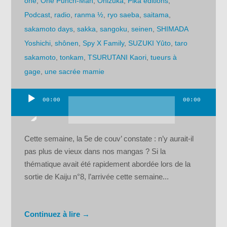
one
,
One Punch-Man
,
Onizuka
,
Pika éditions
,
Podcast
,
radio
,
ranma ½
,
ryo saeba
,
saitama
,
sakamoto days
,
sakka
,
sangoku
,
seinen
,
SHIMADA
Yoshichi
,
shônen
,
Spy X Family
,
SUZUKI Yûto
,
taro
sakamoto
,
tonkam
,
TSURUTANI Kaori
,
tueurs à
gage
,
une sacrée mamie
00:00
00:00
Lecteur
audio
Cette semaine, la 5e de couv’ constate : n’y aurait-il
pas plus de vieux dans nos mangas ? Si la
thématique avait été rapidement abordée lors de la
sortie de Kaiju n°8, l’arrivée cette semaine...
Continuez à lire →