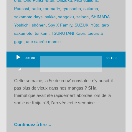
one
,
One Punch-Man
,
Onizuka
,
Pika éditions
,
Podcast
,
radio
,
ranma ½
,
ryo saeba
,
saitama
,
sakamoto days
,
sakka
,
sangoku
,
seinen
,
SHIMADA
Yoshichi
,
shônen
,
Spy X Family
,
SUZUKI Yûto
,
taro
sakamoto
,
tonkam
,
TSURUTANI Kaori
,
tueurs à
gage
,
une sacrée mamie
00:00
00:00
Lecteur
audio
Cette semaine, la 5e de couv’ constate : n’y aurait-il
pas plus de vieux dans nos mangas ? Si la
thématique avait été rapidement abordée lors de la
sortie de Kaiju n°8, l’arrivée cette semaine...
Continuez à lire →