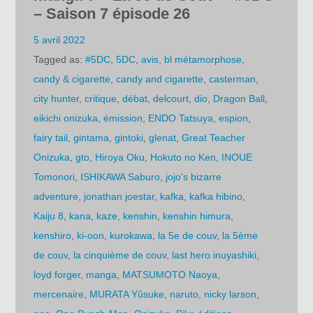
– Saison 7 épisode 26
5 avril 2022
Tagged as:
#5DC
,
5DC
,
avis
,
bl métamorphose
,
candy & cigarette
,
candy and cigarette
,
casterman
,
city hunter
,
critique
,
débat
,
delcourt
,
dio
,
Dragon Ball
,
eikichi onizuka
,
émission
,
ENDO Tatsuya
,
espion
,
fairy tail
,
gintama
,
gintoki
,
glenat
,
Great Teacher
Onizuka
,
gto
,
Hiroya Oku
,
Hokuto no Ken
,
INOUE
Tomonori
,
ISHIKAWA Saburo
,
jojo's bizarre
adventure
,
jonathan joestar
,
kafka
,
kafka hibino
,
Kaiju 8
,
kana
,
kaze
,
kenshin
,
kenshin himura
,
kenshiro
,
ki-oon
,
kurokawa
,
la 5e de couv
,
la 5ème
de couv
,
la cinquième de couv
,
last hero inuyashiki
,
loyd forger
,
manga
,
MATSUMOTO Naoya
,
mercenaire
,
MURATA Yûsuke
,
naruto
,
nicky larson
,