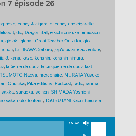
n 7 épisode 26
orphose
,
candy & cigarette
,
candy and cigarette
,
delcourt
,
dio
,
Dragon Ball
,
eikichi onizuka
,
émission
,
ma
,
gintoki
,
glenat
,
Great Teacher Onizuka
,
gto
,
monori
,
ISHIKAWA Saburo
,
jojo's bizarre adventure
,
iju 8
,
kana
,
kaze
,
kenshin
,
kenshin himura
,
uv
,
la 5ème de couv
,
la cinquième de couv
,
last
TSUMOTO Naoya
,
mercenaire
,
MURATA Yûsuke
,
Man
,
Onizuka
,
Pika éditions
,
Podcast
,
radio
,
ranma
,
sakka
,
sangoku
,
seinen
,
SHIMADA Yoshichi
,
aro sakamoto
,
tonkam
,
TSURUTANI Kaori
,
tueurs à
Utilisez
00:00
les