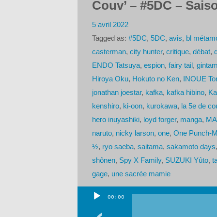
Couv’ – #5DC – Saiso
5 avril 2022
Tagged as:
#5DC
,
5DC
,
avis
,
bl métam
casterman
,
city hunter
,
critique
,
débat
,
ENDO Tatsuya
,
espion
,
fairy tail
,
ginta
Hiroya Oku
,
Hokuto no Ken
,
INOUE To
jonathan joestar
,
kafka
,
kafka hibino
,
Ka
kenshiro
,
ki-oon
,
kurokawa
,
la 5e de co
hero inuyashiki
,
loyd forger
,
manga
,
MA
naruto
,
nicky larson
,
one
,
One Punch-
½
,
ryo saeba
,
saitama
,
sakamoto days
shônen
,
Spy X Family
,
SUZUKI Yûto
,
t
gage
,
une sacrée mamie
00:00
Lecteur