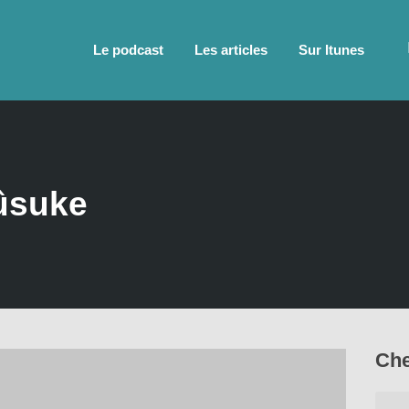
Le podcast
Les articles
Sur Itunes
ûsuke
Che