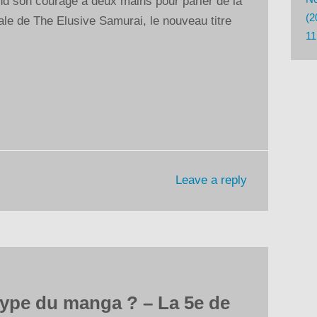
nd son courage à deux mains pour parler de la
pour
(2
le de The Elusive Samurai, le nouveau titre
augmenter
11
ou
diminuer
le
volume.
Leave a reply
hype du manga ? – La 5e de