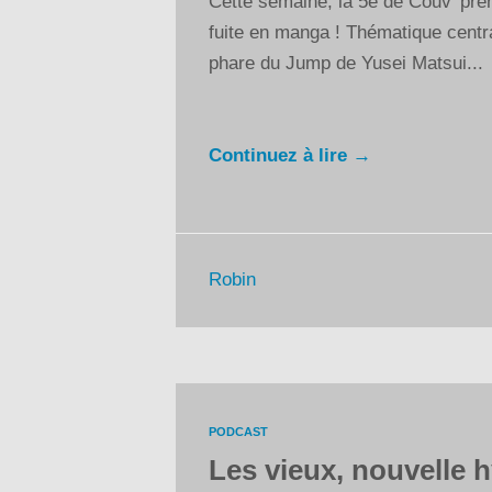
Cette semaine, la 5e de Couv’ pre
fuite en manga ! Thématique centra
phare du Jump de Yusei Matsui...
Continuez à lire →
Robin
PODCAST
Les vieux, nouvelle 