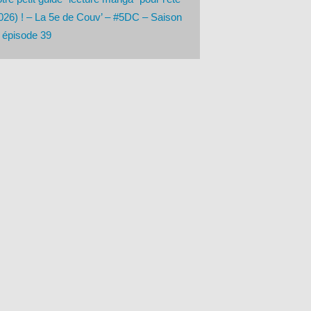
026) ! – La 5e de Couv’ – #5DC – Saison
 épisode 39