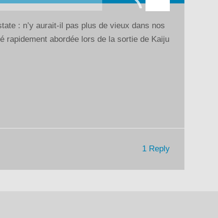
flèches
haut/bas
ate : n’y aurait-il pas plus de vieux dans nos
pour
é rapidement abordée lors de la sortie de Kaiju
augmenter
ou
diminuer
le
volume.
1 Reply