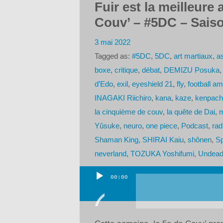
Fuir est la meilleure
Couv’ – #5DC – Saiso
3 mai 2022
Tagged as:
#5DC
,
5DC
,
art martiaux
,
as
boxe
,
critique
,
débat
,
DEMIZU Posuka
d’Edo
,
exil
,
eyeshield 21
,
fly
,
football a
INAGAKI Riichiro
,
kana
,
kaze
,
kenpach
la cinquième de couv
,
la quête de Dai
,
Yûsuke
,
neuro
,
one piece
,
Podcast
,
rad
Shaman King
,
SHIRAI Kaiu
,
shônen
,
Sp
neverland
,
TOZUKA Yoshifumi
,
Undead
00:00
Lecteur
audio