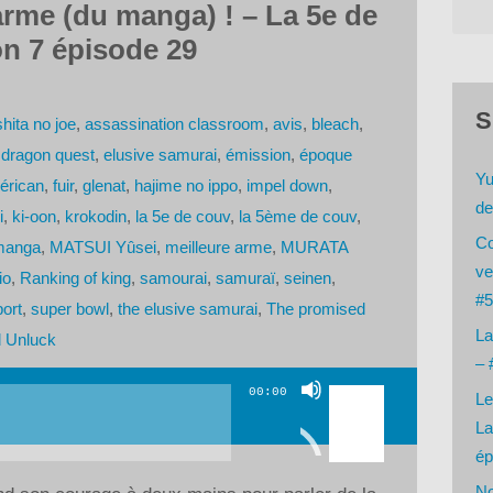
 arme (du manga) ! – La 5e de
n 7 épisode 29
S
hita no joe
,
assassination classroom
,
avis
,
bleach
,
,
dragon quest
,
elusive samurai
,
émission
,
époque
Yu
mérican
,
fuir
,
glenat
,
hajime no ippo
,
impel down
,
de
i
,
ki-oon
,
krokodin
,
la 5e de couv
,
la 5ème de couv
,
Co
manga
,
MATSUI Yûsei
,
meilleure arme
,
MURATA
ve
io
,
Ranking of king
,
samourai
,
samuraï
,
seinen
,
#5
ort
,
super bowl
,
the elusive samurai
,
The promised
La
 Unluck
– 
Utilisez
00:00
Le
les
La
flèches
ép
haut/bas
No