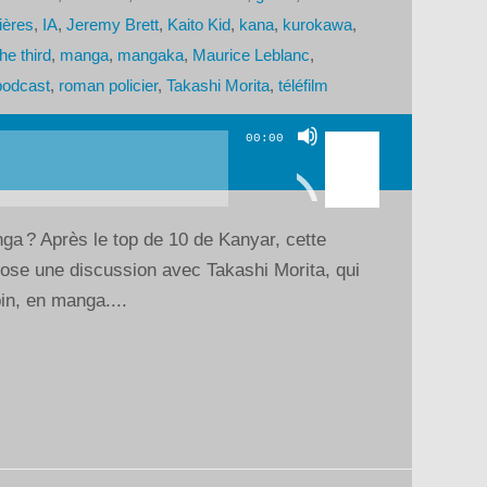
ières
,
IA
,
Jeremy Brett
,
Kaito Kid
,
kana
,
kurokawa
,
he third
,
manga
,
mangaka
,
Maurice Leblanc
,
podcast
,
roman policier
,
Takashi Morita
,
téléfilm
Utilisez
00:00
les
flèches
haut/bas
nga ? Après le top de 10 de Kanyar, cette
pour
ose une discussion avec Takashi Morita, qui
augmenter
in, en manga....
ou
diminuer
le
volume.