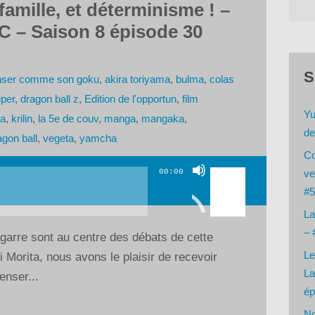
amille, et déterminisme ! –
C – Saison 8 épisode 30
S
enser comme son goku
,
akira toriyama
,
bulma
,
colas
per
,
dragon ball z
,
Edition de l'opportun
,
film
Yu
a
,
krilin
,
la 5e de couv
,
manga
,
mangaka
,
de
gon ball
,
vegeta
,
yamcha
Co
Utilisez
00:00
ve
les
#5
flèches
La
haut/bas
– 
garre sont au centre des débats de cette
pour
Le
 Morita, nous avons le plaisir de recevoir
augmenter
La
enser...
ou
ép
diminuer
No