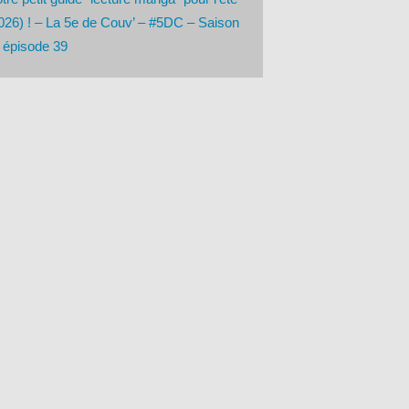
026) ! – La 5e de Couv’ – #5DC – Saison
 épisode 39