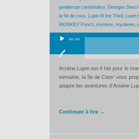
gentleman cambrioleur
,
Georges Descr
la 5e de couv
,
Lupin III the Third
,
Lupin t
MONKEY Punch
,
mystere
,
mysteres
,
00:00
Lecteur
audio
Arsène Lupin est-il fait pour le ma
semaine, la 5e de Couv’ vous prop
adapte les aventures d’Arsène Lup
Continuez à lire →