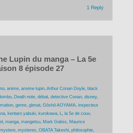
1 Reply
ène Lupin du manga – La 5e
ison 8 épisode 27
no
,
anime
,
arsène lupin
,
Arthur Conan Doyle
,
black
lombo
,
Death note
,
débat
,
detective Conan
,
disney
,
imation
,
genre
,
glenat
,
Gôshô AOYAMA
,
inspecteur
ana
,
kentaro yabuki
,
kurokawa
,
L
,
la 5e de couv
,
et
,
manga
,
mangetsu
,
Mark Gatiss
,
Maurice
mystere
,
mysteres
,
OBATA Takeshi
,
philosophie
,