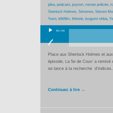
pika
,
podcast
,
psyren
,
roman policier
,
r
Sherlock Holmes
,
Simenon
,
Steven Mof
Yumi
,
téléfilm
,
théorie
,
tsugumi ohba
,
Ya
00:00
Lecteur
audio
Place aux Sherlock Holmes et aux
épisode, La 5e de Couv’ a remisé 
se lance à la recherche d’indices.
Continuez à lire →