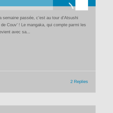
flèches
haut/bas
 semaine passée, c’est au tour d’Atsushi
pour
e de Couv’ ! Le mangaka, qui compte parmi les
augmenter
vient avec sa...
ou
diminuer
le
volume.
2 Replies