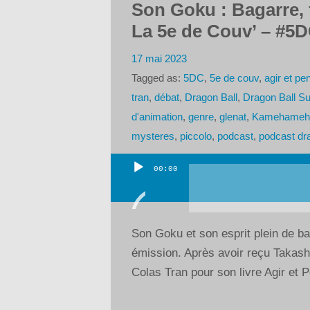
Son Goku : Bagarre, f
La 5e de Couv’ – #5D
17 mai 2023
Tagged as:
5DC
,
5e de couv
,
agir et p
tran
,
débat
,
Dragon Ball
,
Dragon Ball Su
d'animation
,
genre
,
glenat
,
Kamehameh
mysteres
,
piccolo
,
podcast
,
podcast dra
00:00
Lecteur
audio
Son Goku et son esprit plein de ba
émission. Après avoir reçu Takashi
Colas Tran pour son livre Agir et P