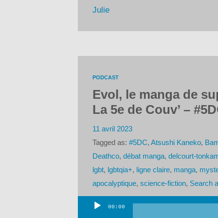
Julie
PODCAST
Evol, le manga de s
La 5e de Couv’ – #5D
11 avril 2023
Tagged as:
#5DC
,
Atsushi Kaneko
,
Bam
Deathco
,
débat manga
,
delcourt-tonka
lgbt
,
lgbtqia+
,
ligne claire
,
manga
,
myst
apocalyptique
,
science-fiction
,
Search a
00:00