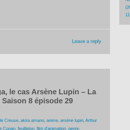
le
(2
volume.
11
Leave a reply
a, le cas Arsène Lupin – La
 Saison 8 épisode 29
lle Creuse
,
akira amano
,
anime
,
arsène lupin
,
Arthur
ve Conan
,
feuilleton
,
film d'animation
,
genre
,