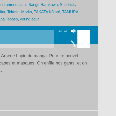
on kamonohashi
,
Sango Harukawa
,
Sherlock
,
fat
,
Takashi Morita
,
TAKATA Kôtarô
,
TAMURA
na Toboso
,
young adult
Utilisez
00:00
les
flèches
haut/bas
 Arsène Lupin du manga. Pour ce nouvel
pour
capes et masques. On enfile nos gants, et on
augmenter
..
ou
diminuer
le
volume.