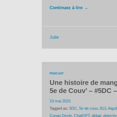
Continuez à lire →
Julie
PODCAST
Une histoire de mang
5e de Couv’ – #5DC –
10 mai 2023
Tagged as:
5DC
,
5e de couv
,
813
,
Aigui
Conan Doyle
,
ChatGPT
,
débat
,
detecti