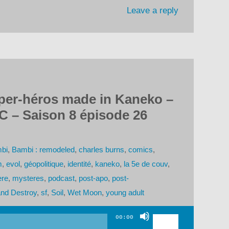
Leave a reply
uper-héros made in Kaneko –
C – Saison 8 épisode 26
bi
,
Bambi : remodeled
,
charles burns
,
comics
,
m
,
evol
,
géopolitique
,
identité
,
kaneko
,
la 5e de couv
,
ere
,
mysteres
,
podcast
,
post-apo
,
post-
nd Destroy
,
sf
,
Soil
,
Wet Moon
,
young adult
Utilisez
00:00
les