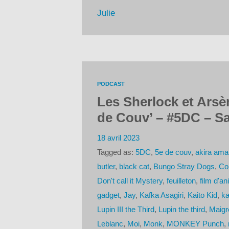
Julie
PODCAST
Les Sherlock et Ars
de Couv’ – #5DC – Sa
18 avril 2023
Tagged as:
5DC
,
5e de couv
,
akira ama
butler
,
black cat
,
Bungo Stray Dogs
,
Co
Don't call it Mystery
,
feuilleton
,
film d'an
gadget
,
Jay
,
Kafka Asagiri
,
Kaito Kid
,
k
Lupin III the Third
,
Lupin the third
,
Maigr
Leblanc
,
Moi
,
Monk
,
MONKEY Punch
,