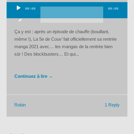
00:00
00:00
Lecteur
audio
Ça y est : après un épisode de chauffe (bouillant,
même !), La 5e de Couv’ fait officiellement sa rentrée
manga 2021 avec… les mangas de la rentrée bien
sûr ! Des blockbusters… Et qui...
Continuez à lire →
1 Reply
Robin