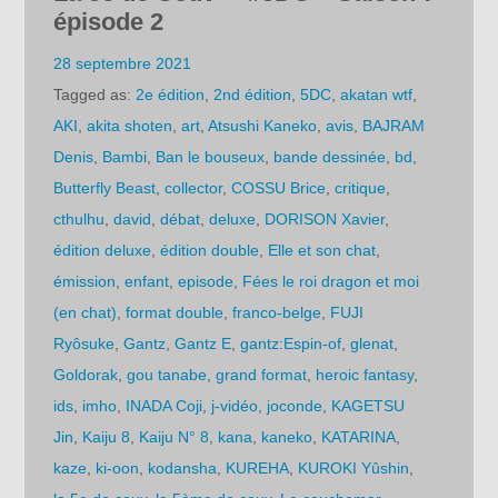
épisode 2
28 septembre 2021
Tagged as:
2e édition
,
2nd édition
,
5DC
,
akatan wtf
,
AKI
,
akita shoten
,
art
,
Atsushi Kaneko
,
avis
,
BAJRAM
Denis
,
Bambi
,
Ban le bouseux
,
bande dessinée
,
bd
,
Butterfly Beast
,
collector
,
COSSU Brice
,
critique
,
cthulhu
,
david
,
débat
,
deluxe
,
DORISON Xavier
,
édition deluxe
,
édition double
,
Elle et son chat
,
émission
,
enfant
,
episode
,
Fées le roi dragon et moi
(en chat)
,
format double
,
franco-belge
,
FUJI
Ryôsuke
,
Gantz
,
Gantz E
,
gantz:Espin-of
,
glenat
,
Goldorak
,
gou tanabe
,
grand format
,
heroic fantasy
,
ids
,
imho
,
INADA Coji
,
j-vidéo
,
joconde
,
KAGETSU
Jin
,
Kaiju 8
,
Kaiju N° 8
,
kana
,
kaneko
,
KATARINA
,
kaze
,
ki-oon
,
kodansha
,
KUREHA
,
KUROKI Yûshin
,