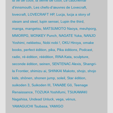
la 5e de couv
,
la 5ème de couv
,
Le cauchemar
d'innsmouth
,
Les chefs-d’œuvres de Lovecraft
,
lovecraft
,
LOVECRAFT HP
,
Lucja
,
lucja a story of
steam and steel
,
lupin sensei
,
Lupin the third
,
manga
,
mangetsu
,
MATSUMOTO Naoya
,
meuhporg
,
MMORPG
,
MONKEY Punch
,
NAGATE Yuka
,
NANJO
Yoshimi
,
nekketsu
,
Nobi nobi !
,
OKU Hiroya
,
omake
books
,
perfect édition
,
pika
,
Pika éditions
,
Podcast
,
radio
,
ré-édition
,
réédition
,
RINA Kata
,
sculpture
,
seconde édition
,
seinen
,
SENTENAC Alexis
,
Shangri-
la Frontier
,
shimizu ai
,
SHINKAI Makoto
,
shojo
,
shojo
kids
,
shônen
,
shonen jump
,
soleil
,
Star édition
,
suikoden 3
,
Suikoden III
,
TANABE Gô
,
Teenage
Renaissance
,
TOZUKA Yoshifumi
,
TSUKAWAKI
Nagahisa
,
Undead Unluck
,
vega
,
vénus
,
YAMAGUCHI Tsubasa
,
YAMIGO