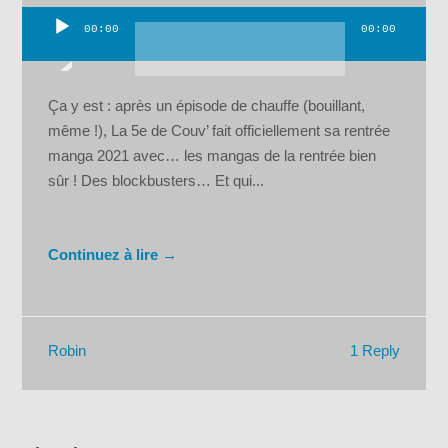
00:00
00:00
Lecteur
audio
Ça y est : après un épisode de chauffe (bouillant,
même !), La 5e de Couv’ fait officiellement sa rentrée
manga 2021 avec… les mangas de la rentrée bien
sûr ! Des blockbusters… Et qui...
Continuez à lire →
1 Reply
Robin