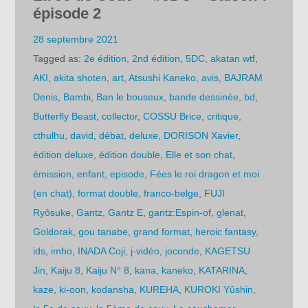
épisode 2
28 septembre 2021
Tagged as:
2e édition
,
2nd édition
,
5DC
,
akatan wtf
,
AKI
,
akita shoten
,
art
,
Atsushi Kaneko
,
avis
,
BAJRAM
Denis
,
Bambi
,
Ban le bouseux
,
bande dessinée
,
bd
,
Butterfly Beast
,
collector
,
COSSU Brice
,
critique
,
cthulhu
,
david
,
débat
,
deluxe
,
DORISON Xavier
,
édition deluxe
,
édition double
,
Elle et son chat
,
émission
,
enfant
,
episode
,
Fées le roi dragon et moi
(en chat)
,
format double
,
franco-belge
,
FUJI
Ryôsuke
,
Gantz
,
Gantz E
,
gantz:Espin-of
,
glenat
,
Goldorak
,
gou tanabe
,
grand format
,
heroic fantasy
,
ids
,
imho
,
INADA Coji
,
j-vidéo
,
joconde
,
KAGETSU
Jin
,
Kaiju 8
,
Kaiju N° 8
,
kana
,
kaneko
,
KATARINA
,
kaze
,
ki-oon
,
kodansha
,
KUREHA
,
KUROKI Yûshin
,