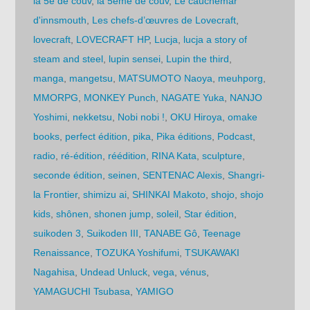
la 5e de couv
,
la 5ème de couv
,
Le cauchemar
d'innsmouth
,
Les chefs-d’œuvres de Lovecraft
,
lovecraft
,
LOVECRAFT HP
,
Lucja
,
lucja a story of
steam and steel
,
lupin sensei
,
Lupin the third
,
manga
,
mangetsu
,
MATSUMOTO Naoya
,
meuhporg
,
MMORPG
,
MONKEY Punch
,
NAGATE Yuka
,
NANJO
Yoshimi
,
nekketsu
,
Nobi nobi !
,
OKU Hiroya
,
omake
books
,
perfect édition
,
pika
,
Pika éditions
,
Podcast
,
radio
,
ré-édition
,
réédition
,
RINA Kata
,
sculpture
,
seconde édition
,
seinen
,
SENTENAC Alexis
,
Shangri-
la Frontier
,
shimizu ai
,
SHINKAI Makoto
,
shojo
,
shojo
kids
,
shônen
,
shonen jump
,
soleil
,
Star édition
,
suikoden 3
,
Suikoden III
,
TANABE Gô
,
Teenage
Renaissance
,
TOZUKA Yoshifumi
,
TSUKAWAKI
Nagahisa
,
Undead Unluck
,
vega
,
vénus
,
YAMAGUCHI Tsubasa
,
YAMIGO