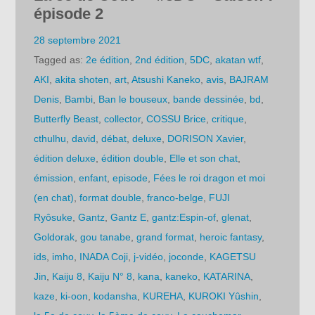
épisode 2
28 septembre 2021
Tagged as:
2e édition
,
2nd édition
,
5DC
,
akatan wtf
,
AKI
,
akita shoten
,
art
,
Atsushi Kaneko
,
avis
,
BAJRAM
Denis
,
Bambi
,
Ban le bouseux
,
bande dessinée
,
bd
,
Butterfly Beast
,
collector
,
COSSU Brice
,
critique
,
cthulhu
,
david
,
débat
,
deluxe
,
DORISON Xavier
,
édition deluxe
,
édition double
,
Elle et son chat
,
émission
,
enfant
,
episode
,
Fées le roi dragon et moi
(en chat)
,
format double
,
franco-belge
,
FUJI
Ryôsuke
,
Gantz
,
Gantz E
,
gantz:Espin-of
,
glenat
,
Goldorak
,
gou tanabe
,
grand format
,
heroic fantasy
,
ids
,
imho
,
INADA Coji
,
j-vidéo
,
joconde
,
KAGETSU
Jin
,
Kaiju 8
,
Kaiju N° 8
,
kana
,
kaneko
,
KATARINA
,
kaze
,
ki-oon
,
kodansha
,
KUREHA
,
KUROKI Yûshin
,