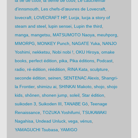
la 5e de couv
,
la 5ème de couv
,
Le cauchemar
d'innsmouth
,
Les chefs-d’œuvres de Lovecraft
,
lovecraft
,
LOVECRAFT HP
,
Lucja
,
lucja a story of
steam and steel
,
lupin sensei
,
Lupin the third
,
manga
,
mangetsu
,
MATSUMOTO Naoya
,
meuhporg
,
MMORPG
,
MONKEY Punch
,
NAGATE Yuka
,
NANJO
Yoshimi
,
nekketsu
,
Nobi nobi !
,
OKU Hiroya
,
omake
books
,
perfect édition
,
pika
,
Pika éditions
,
Podcast
,
radio
,
ré-édition
,
réédition
,
RINA Kata
,
sculpture
,
seconde édition
,
seinen
,
SENTENAC Alexis
,
Shangri-
la Frontier
,
shimizu ai
,
SHINKAI Makoto
,
shojo
,
shojo
kids
,
shônen
,
shonen jump
,
soleil
,
Star édition
,
suikoden 3
,
Suikoden III
,
TANABE Gô
,
Teenage
Renaissance
,
TOZUKA Yoshifumi
,
TSUKAWAKI
Nagahisa
,
Undead Unluck
,
vega
,
vénus
,
YAMAGUCHI Tsubasa
,
YAMIGO