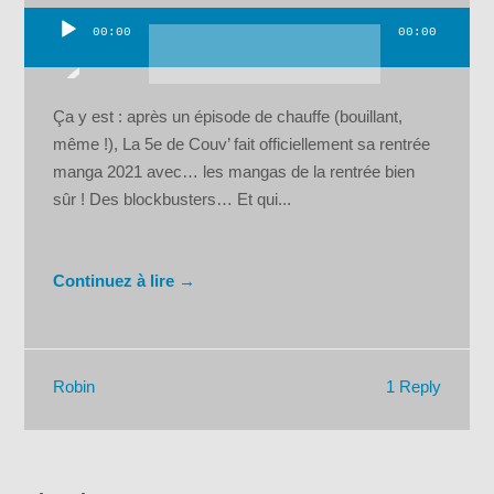
00:00
00:00
Lecteur
audio
Ça y est : après un épisode de chauffe (bouillant,
même !), La 5e de Couv’ fait officiellement sa rentrée
manga 2021 avec… les mangas de la rentrée bien
sûr ! Des blockbusters… Et qui...
Continuez à lire →
1 Reply
Robin