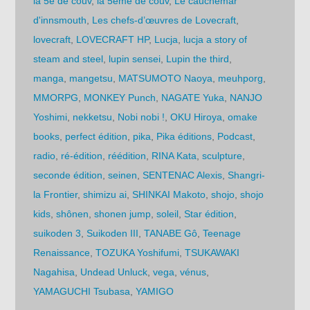
la 5e de couv
,
la 5ème de couv
,
Le cauchemar
d'innsmouth
,
Les chefs-d’œuvres de Lovecraft
,
lovecraft
,
LOVECRAFT HP
,
Lucja
,
lucja a story of
steam and steel
,
lupin sensei
,
Lupin the third
,
manga
,
mangetsu
,
MATSUMOTO Naoya
,
meuhporg
,
MMORPG
,
MONKEY Punch
,
NAGATE Yuka
,
NANJO
Yoshimi
,
nekketsu
,
Nobi nobi !
,
OKU Hiroya
,
omake
books
,
perfect édition
,
pika
,
Pika éditions
,
Podcast
,
radio
,
ré-édition
,
réédition
,
RINA Kata
,
sculpture
,
seconde édition
,
seinen
,
SENTENAC Alexis
,
Shangri-
la Frontier
,
shimizu ai
,
SHINKAI Makoto
,
shojo
,
shojo
kids
,
shônen
,
shonen jump
,
soleil
,
Star édition
,
suikoden 3
,
Suikoden III
,
TANABE Gô
,
Teenage
Renaissance
,
TOZUKA Yoshifumi
,
TSUKAWAKI
Nagahisa
,
Undead Unluck
,
vega
,
vénus
,
YAMAGUCHI Tsubasa
,
YAMIGO