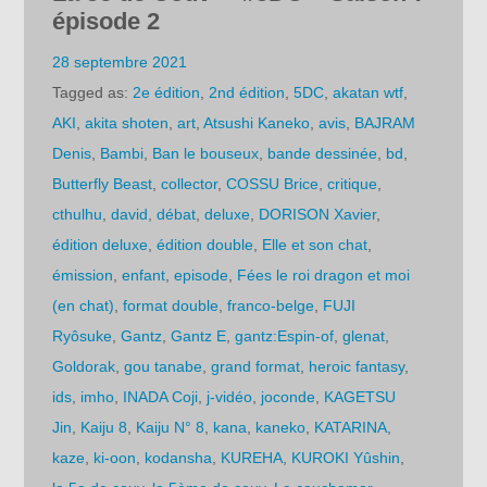
épisode 2
28 septembre 2021
Tagged as:
2e édition
,
2nd édition
,
5DC
,
akatan wtf
,
AKI
,
akita shoten
,
art
,
Atsushi Kaneko
,
avis
,
BAJRAM
Denis
,
Bambi
,
Ban le bouseux
,
bande dessinée
,
bd
,
Butterfly Beast
,
collector
,
COSSU Brice
,
critique
,
cthulhu
,
david
,
débat
,
deluxe
,
DORISON Xavier
,
édition deluxe
,
édition double
,
Elle et son chat
,
émission
,
enfant
,
episode
,
Fées le roi dragon et moi
(en chat)
,
format double
,
franco-belge
,
FUJI
Ryôsuke
,
Gantz
,
Gantz E
,
gantz:Espin-of
,
glenat
,
Goldorak
,
gou tanabe
,
grand format
,
heroic fantasy
,
ids
,
imho
,
INADA Coji
,
j-vidéo
,
joconde
,
KAGETSU
Jin
,
Kaiju 8
,
Kaiju N° 8
,
kana
,
kaneko
,
KATARINA
,
kaze
,
ki-oon
,
kodansha
,
KUREHA
,
KUROKI Yûshin
,