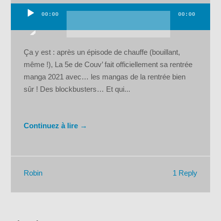
00:00
00:00
Lecteur
audio
Ça y est : après un épisode de chauffe (bouillant,
même !), La 5e de Couv’ fait officiellement sa rentrée
manga 2021 avec… les mangas de la rentrée bien
sûr ! Des blockbusters… Et qui...
Continuez à lire →
1 Reply
Robin