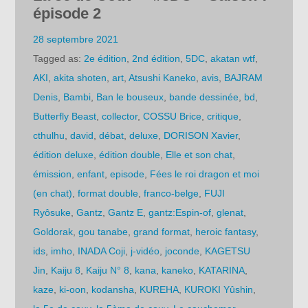
épisode 2
28 septembre 2021
Tagged as:
2e édition
,
2nd édition
,
5DC
,
akatan wtf
,
AKI
,
akita shoten
,
art
,
Atsushi Kaneko
,
avis
,
BAJRAM
Denis
,
Bambi
,
Ban le bouseux
,
bande dessinée
,
bd
,
Butterfly Beast
,
collector
,
COSSU Brice
,
critique
,
cthulhu
,
david
,
débat
,
deluxe
,
DORISON Xavier
,
édition deluxe
,
édition double
,
Elle et son chat
,
émission
,
enfant
,
episode
,
Fées le roi dragon et moi
(en chat)
,
format double
,
franco-belge
,
FUJI
Ryôsuke
,
Gantz
,
Gantz E
,
gantz:Espin-of
,
glenat
,
Goldorak
,
gou tanabe
,
grand format
,
heroic fantasy
,
ids
,
imho
,
INADA Coji
,
j-vidéo
,
joconde
,
KAGETSU
Jin
,
Kaiju 8
,
Kaiju N° 8
,
kana
,
kaneko
,
KATARINA
,
kaze
,
ki-oon
,
kodansha
,
KUREHA
,
KUROKI Yûshin
,