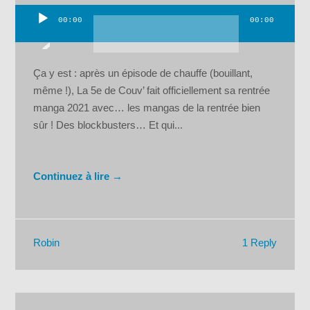
00:00
00:00
Lecteur
audio
Ça y est : après un épisode de chauffe (bouillant,
même !), La 5e de Couv’ fait officiellement sa rentrée
manga 2021 avec… les mangas de la rentrée bien
sûr ! Des blockbusters… Et qui...
Continuez à lire →
1 Reply
Robin