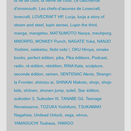
la 5e de couv
,
la 5ème de couv
,
Le cauchemar
d'innsmouth
,
Les chefs-d’œuvres de Lovecraft
,
lovecraft
,
LOVECRAFT HP
,
Lucja
,
lucja a story of
steam and steel
,
lupin sensei
,
Lupin the third
,
manga
,
mangetsu
,
MATSUMOTO Naoya
,
meuhporg
,
MMORPG
,
MONKEY Punch
,
NAGATE Yuka
,
NANJO
Yoshimi
,
nekketsu
,
Nobi nobi !
,
OKU Hiroya
,
omake
books
,
perfect édition
,
pika
,
Pika éditions
,
Podcast
,
radio
,
ré-édition
,
réédition
,
RINA Kata
,
sculpture
,
seconde édition
,
seinen
,
SENTENAC Alexis
,
Shangri-
la Frontier
,
shimizu ai
,
SHINKAI Makoto
,
shojo
,
shojo
kids
,
shônen
,
shonen jump
,
soleil
,
Star édition
,
suikoden 3
,
Suikoden III
,
TANABE Gô
,
Teenage
Renaissance
,
TOZUKA Yoshifumi
,
TSUKAWAKI
Nagahisa
,
Undead Unluck
,
vega
,
vénus
,
YAMAGUCHI Tsubasa
,
YAMIGO