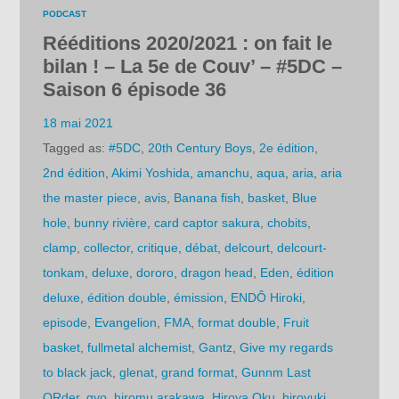
PODCAST
Rééditions 2020/2021 : on fait le
bilan ! – La 5e de Couv’ – #5DC –
Saison 6 épisode 36
18 mai 2021
Tagged as:
#5DC
,
20th Century Boys
,
2e édition
,
2nd édition
,
Akimi Yoshida
,
amanchu
,
aqua
,
aria
,
aria
the master piece
,
avis
,
Banana fish
,
basket
,
Blue
hole
,
bunny rivière
,
card captor sakura
,
chobits
,
clamp
,
collector
,
critique
,
débat
,
delcourt
,
delcourt-
tonkam
,
deluxe
,
dororo
,
dragon head
,
Eden
,
édition
deluxe
,
édition double
,
émission
,
ENDÔ Hiroki
,
episode
,
Evangelion
,
FMA
,
format double
,
Fruit
basket
,
fullmetal alchemist
,
Gantz
,
Give my regards
to black jack
,
glenat
,
grand format
,
Gunnm Last
ORder
,
gyo
,
hiromu arakawa
,
Hiroya Oku
,
hiroyuki