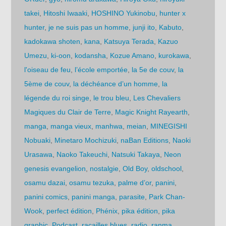
takei
,
Hitoshi Iwaaki
,
HOSHINO Yukinobu
,
hunter x
hunter
,
je ne suis pas un homme
,
junji ito
,
Kabuto
,
kadokawa shoten
,
kana
,
Katsuya Terada
,
Kazuo
Umezu
,
ki-oon
,
kodansha
,
Kozue Amano
,
kurokawa
,
l'oiseau de feu
,
l’école emportée
,
la 5e de couv
,
la
5ème de couv
,
la déchéance d’un homme
,
la
légende du roi singe
,
le trou bleu
,
Les Chevaliers
Magiques du Clair de Terre
,
Magic Knight Rayearth
,
manga
,
manga vieux
,
manhwa
,
meian
,
MINEGISHI
Nobuaki
,
Minetaro Mochizuki
,
naBan Editions
,
Naoki
Urasawa
,
Naoko Takeuchi
,
Natsuki Takaya
,
Neon
genesis evangelion
,
nostalgie
,
Old Boy
,
oldschool
,
osamu dazai
,
osamu tezuka
,
palme d’or
,
panini
,
panini comics
,
panini manga
,
parasite
,
Park Chan-
Wook
,
perfect édition
,
Phénix
,
pika édition
,
pika
graphic
,
Podcast
,
racailles blues
,
radio
,
ranma
,