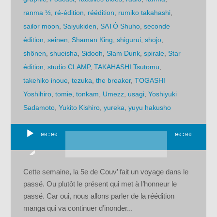
ranma ½
,
ré-édition
,
réédition
,
rumiko takahashi
,
sailor moon
,
Saiyukiden
,
SATÔ Shuho
,
seconde
édition
,
seinen
,
Shaman King
,
shigurui
,
shojo
,
shônen
,
shueisha
,
Sidooh
,
Slam Dunk
,
spirale
,
Star
édition
,
studio CLAMP
,
TAKAHASHI Tsutomu
,
takehiko inoue
,
tezuka
,
the breaker
,
TOGASHI
Yoshihiro
,
tomie
,
tonkam
,
Umezz
,
usagi
,
Yoshiyuki
Sadamoto
,
Yukito Kishiro
,
yureka
,
yuyu hakusho
00:00
00:00
Lecteur
audio
Cette semaine, la 5e de Couv’ fait un voyage dans le
passé. Ou plutôt le présent qui met à l’honneur le
passé. Car oui, nous allons parler de la réédition
manga qui va continuer d’inonder...