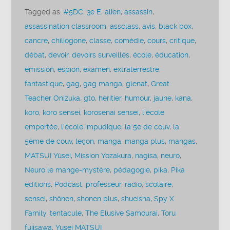
Tagged as:
#5DC
,
3e E
,
alien
,
assassin
,
assassination classroom
,
assclass
,
avis
,
black box
,
cancre
,
chiliogone
,
classe
,
comédie
,
cours
,
critique
,
débat
,
devoir
,
devoirs surveillés
,
école
,
éducation
,
émission
,
espion
,
examen
,
extraterrestre
,
fantastique
,
gag
,
gag manga
,
glenat
,
Great
Teacher Onizuka
,
gto
,
héritier
,
humour
,
jaune
,
kana
,
koro
,
koro sensei
,
korosenai sensei
,
l’école
emportée
,
l’école impudique
,
la 5e de couv
,
la
5ème de couv
,
leçon
,
manga
,
manga plus
,
mangas
,
MATSUI Yûsei
,
Mission Yozakura
,
nagisa
,
neuro
,
Neuro le mange-mystère
,
pédagogie
,
pika
,
Pika
éditions
,
Podcast
,
professeur
,
radio
,
scolaire
,
sensei
,
shônen
,
shonen plus
,
shueisha
,
Spy X
Family
,
tentacule
,
The Elusive Samourai
,
Toru
fujisawa
,
Yusei MATSUI