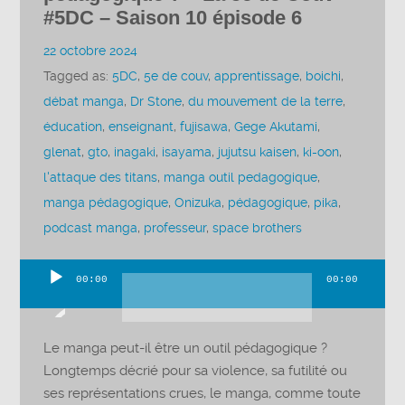
#5DC – Saison 10 épisode 6
22 octobre 2024
Tagged as:
5DC
,
5e de couv
,
apprentissage
,
boichi
,
débat manga
,
Dr Stone
,
du mouvement de la terre
,
éducation
,
enseignant
,
fujisawa
,
Gege Akutami
,
glenat
,
gto
,
inagaki
,
isayama
,
jujutsu kaisen
,
ki-oon
,
l'attaque des titans
,
manga outil pedagogique
,
manga pédagogique
,
Onizuka
,
pédagogique
,
pika
,
podcast manga
,
professeur
,
space brothers
00:00
00:00
Lecteur
audio
Le manga peut-il être un outil pédagogique ?
Longtemps décrié pour sa violence, sa futilité ou
ses représentations crues, le manga, comme toute