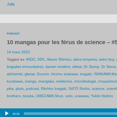
Julie
PODCAST
10 mangas pour les férus de science – #
14 mars 2023
Tagged as:
#5DC
,
5DC
,
Akane Shimizu
,
akira toriyama
,
astro boy
,
brigades immunitaires
,
darwin incident
,
débat
,
Dr Slump
,
Dr Stone
alchemist
,
glenat
,
Gunnm
,
hiromu arakawa
,
inagaki
,
ISHIKAWA Ma
kurokawa
,
manga
,
mangaka
,
médecine
,
microbiologie
,
moyasimo
pika
,
pluto
,
podcast
,
Riichiro Inagaki
,
SATÔ Shuho
,
science
,
scient
brothers
,
tezuka
,
UMEZAWA Shun
,
uoto
,
urasawa
,
Yukito Kishiro
Lecteur
00:00