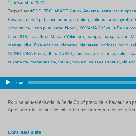
13 décembre 2022
Tagged as:
#5DC
,
5DC
,
AKASE Yuriko
,
Ankama
,
astra lost in spac
Koyama
,
comet girl
,
cosmonaute
,
création
,
critique
,
crunchyroll
,
dé
jump online
,
jump plus
,
kaze
,
ki-oon
,
KOYAMA Chûya
,
la 5e de co
Label 619
,
Leviathan
,
Makoto Yukimura
,
manga
,
manga taisho
,
Ma
manga
,
pika
,
Pika éditions
,
planètes
,
planetesu
,
podcast
,
radio
,
sa
SHINOHARA Kenta
,
Shiro KUROI
,
shueisha
,
sket dance
,
soleil
,
spa
taikonaute
,
thanatonaute
,
thriller
,
tonkam
,
vaisseau spatial
,
vinlan
Lecteur
00:00
audio
Pour ce nouvel épisode, la 5e de Couv’ prend de la hauteur, en p
Après avoir fait le tour des difficultés bien terrestres de nos édit
Continuez à lire →