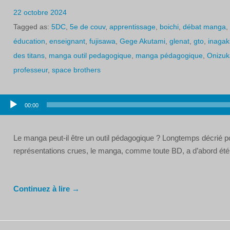
22 octobre 2024
Tagged as:
5DC
,
5e de couv
,
apprentissage
,
boichi
,
débat manga
,
éducation
,
enseignant
,
fujisawa
,
Gege Akutami
,
glenat
,
gto
,
inagak
des titans
,
manga outil pedagogique
,
manga pédagogique
,
Onizuk
professeur
,
space brothers
Lecteur
00:00
audio
Le manga peut-il être un outil pédagogique ? Longtemps décrié pou
représentations crues, le manga, comme toute BD, a d’abord été l
Continuez à lire →