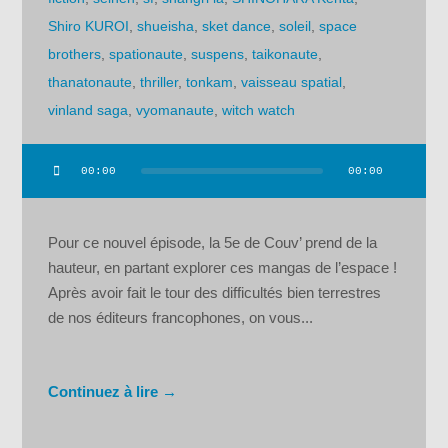
Shiro KUROI
,
shueisha
,
sket dance
,
soleil
,
space
brothers
,
spationaute
,
suspens
,
taikonaute
,
thanatonaute
,
thriller
,
tonkam
,
vaisseau spatial
,
vinland saga
,
vyomanaute
,
witch watch
00:00
00:00
Lecteur
audio
Pour ce nouvel épisode, la 5e de Couv’ prend de la
hauteur, en partant explorer ces mangas de l’espace !
Après avoir fait le tour des difficultés bien terrestres
de nos éditeurs francophones, on vous...
Continuez à lire →