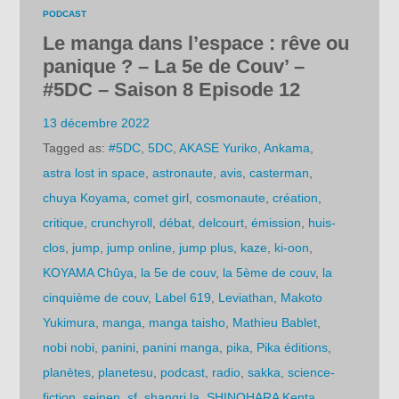
PODCAST
Le manga dans l’espace : rêve ou
panique ? – La 5e de Couv’ –
#5DC – Saison 8 Episode 12
13 décembre 2022
Tagged as:
#5DC
,
5DC
,
AKASE Yuriko
,
Ankama
,
astra lost in space
,
astronaute
,
avis
,
casterman
,
chuya Koyama
,
comet girl
,
cosmonaute
,
création
,
critique
,
crunchyroll
,
débat
,
delcourt
,
émission
,
huis-
clos
,
jump
,
jump online
,
jump plus
,
kaze
,
ki-oon
,
KOYAMA Chûya
,
la 5e de couv
,
la 5ème de couv
,
la
cinquième de couv
,
Label 619
,
Leviathan
,
Makoto
Yukimura
,
manga
,
manga taisho
,
Mathieu Bablet
,
nobi nobi
,
panini
,
panini manga
,
pika
,
Pika éditions
,
planètes
,
planetesu
,
podcast
,
radio
,
sakka
,
science-
fiction
,
seinen
,
sf
,
shangri la
,
SHINOHARA Kenta
,