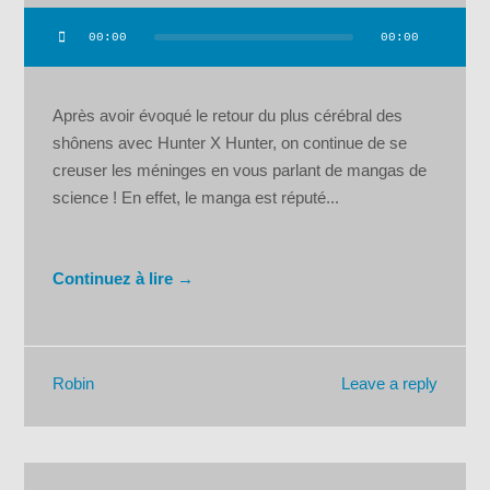
00:00
00:00
Lecteur
audio
Après avoir évoqué le retour du plus cérébral des
shônens avec Hunter X Hunter, on continue de se
creuser les méninges en vous parlant de mangas de
science ! En effet, le manga est réputé...
Continuez à lire →
Leave a reply
Robin