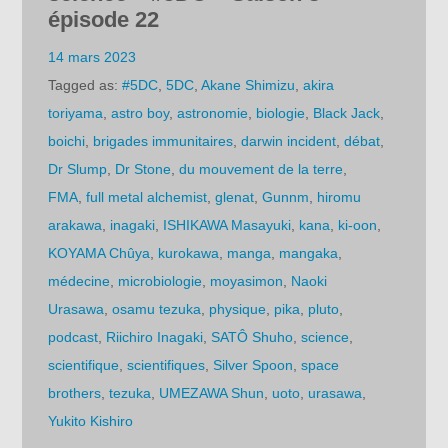
épisode 22
14 mars 2023
Tagged as:
#5DC
,
5DC
,
Akane Shimizu
,
akira
toriyama
,
astro boy
,
astronomie
,
biologie
,
Black Jack
,
boichi
,
brigades immunitaires
,
darwin incident
,
débat
,
Dr Slump
,
Dr Stone
,
du mouvement de la terre
,
FMA
,
full metal alchemist
,
glenat
,
Gunnm
,
hiromu
arakawa
,
inagaki
,
ISHIKAWA Masayuki
,
kana
,
ki-oon
,
KOYAMA Chûya
,
kurokawa
,
manga
,
mangaka
,
médecine
,
microbiologie
,
moyasimon
,
Naoki
Urasawa
,
osamu tezuka
,
physique
,
pika
,
pluto
,
podcast
,
Riichiro Inagaki
,
SATÔ Shuho
,
science
,
scientifique
,
scientifiques
,
Silver Spoon
,
space
brothers
,
tezuka
,
UMEZAWA Shun
,
uoto
,
urasawa
,
Yukito Kishiro