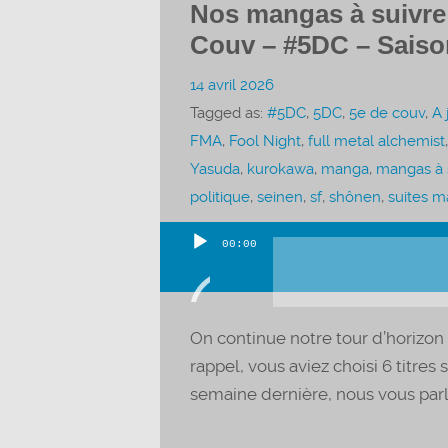
Nos mangas à suivre –
Couv – #5DC – Saiso
14 avril 2026
Tagged as:
#5DC
,
5DC
,
5e de couv
,
A 
FMA
,
Fool Night
,
full metal alchemist
Yasuda
,
kurokawa
,
manga
,
mangas à 
politique
,
seinen
,
sf
,
shônen
,
suites 
00:00
Lecteur
audio
On continue notre tour d’horizon
rappel, vous aviez choisi 6 titres 
semaine dernière, nous vous parli