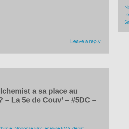
le
No
volume.
l’
Sa
Leave a reply
lchemist a sa place au
 – La 5e de Couv’ – #5DC –
chimie
,
Alphonse Elric
,
analyse FMA
,
débat