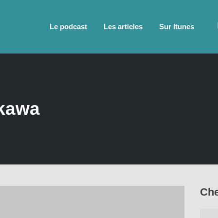
Le podcast
Les articles
Sur Itunes
akawa
Che