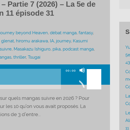
 Partie 7 (2026) – La 5e de
n 11 épisode 31
S
journey beyond Heaven
,
débat manga
,
fantasy
,
,
glenat
,
hiromu arakawa
,
IA
,
journey
,
Kasumi
Yu
suivre
,
Masakazu Ishiguro
,
pika
,
podcast manga
,
5e
mangas
,
thriller
,
Tsugai
4
Utilisez
00:00
C
les
me
flèches
Co
haut/bas
La
 sur quels mangas suivre en 2026 ? Pour
pour
Co
sur les 10 qu’on vous avait proposés. La
augmenter
Le
ons de 3 d’entre...
ou
Al
diminuer
11