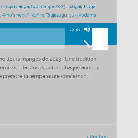
am
,
top manga
,
top manga 2023
,
Tsugai
,
Tsugai
,
Who's next ?
,
Yuhiro Tsujitsugu
,
yuki kodama
Utilisez
00:00
les
flèches
haut/bas
meilleurs mangas de 2023 ! Une tradition
pour
e émission la plus écoutée, chaque année),
augmenter
e prendre la température concernant...
ou
diminuer
le
volume.
3 Replies