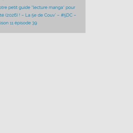
tre petit guide “lecture manga” pour
été (2026) ! – La 5e de Couv’ – #5DC –
ison 11 épisode 39