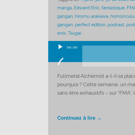
manga
,
Edward Elric
,
fantastique
,
FM
gangan
,
hiromu arakawa
,
homonculu
gangan
,
perfect edition
,
podcast
,
pod
enix
,
Tsugai
00:00
Lecteur
audio
Fullmetal Alchemist a-t-il sa pla
pourquoi ? Cette semaine, un man
sans être exhaustifs – sur “FMA”, 
Continuez à lire →