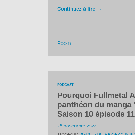
Continuez à lire →
Robin
PODCAST
Pourquoi Fullmetal A
panthéon du manga ?
Saison 10 épisode 11
26 novembre 2024
Tagged as:
#5DC
,
5DC
,
5e de couv
,
al