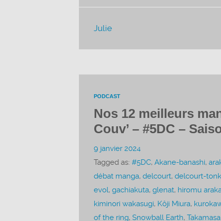
Julie
PODCAST
Nos 12 meilleurs man
Couv’ – #5DC – Saiso
9 janvier 2024
Tagged as:
#5DC
,
Akane-banashi
,
ara
débat manga
,
delcourt
,
delcourt-ton
evol
,
gachiakuta
,
glenat
,
hiromu arak
kiminori wakasugi
,
Kôji Miura
,
kuroka
of the ring
,
Snowball Earth
,
Takamasa