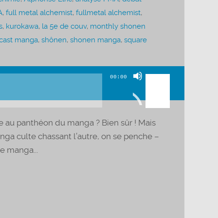
A
,
full metal alchemist
,
fullmetal alchemist
,
s
,
kurokawa
,
la 5e de couv
,
monthly shonen
cast manga
,
shônen
,
shonen manga
,
square
Utilisez
00:00
les
flèches
haut/bas
ce au panthéon du manga ? Bien sûr ! Mais
pour
ga culte chassant l’autre, on se penche –
augmenter
le manga...
ou
diminuer
le
volume.