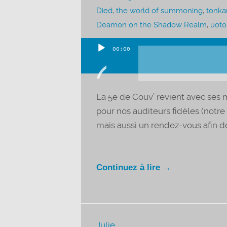
Died
,
the world of summoning
,
tonk
Deamon on the Shadow Realm
,
uoto
00:00
Lecteur
audio
La 5e de Couv’ revient avec ses 
pour nos auditeurs fidèles (notr
mais aussi un rendez-vous afin d
Continuez à lire →
Julie