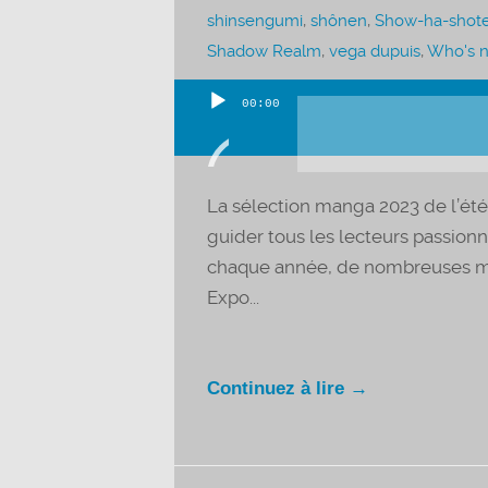
shinsengumi
,
shônen
,
Show-ha-shot
Shadow Realm
,
vega dupuis
,
Who's n
00:00
Lecteur
audio
La sélection manga 2023 de l’été
guider tous les lecteurs passio
chaque année, de nombreuses mai
Expo...
Continuez à lire →