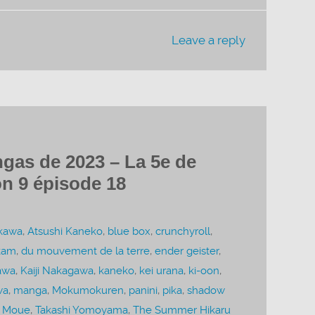
Leave a reply
gas de 2023 – La 5e de
n 9 épisode 18
kawa
,
Atsushi Kaneko
,
blue box
,
crunchyroll
,
kam
,
du mouvement de la terre
,
ender geister
,
awa
,
Kaiji Nakagawa
,
kaneko
,
kei urana
,
ki-oon
,
wa
,
manga
,
Mokumokuren
,
panini
,
pika
,
shadow
 Moue
,
Takashi Yomoyama
,
The Summer Hikaru