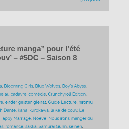
cture manga” pour l’été
ouv’ – #5DC – Saison 8
a
,
Blooming Girls
,
Blue Wolves
,
Boy's Abyss
,
se au cadavre
,
comédie
,
Crunchyroll Edition
,
ye
,
ender geister
,
glenat
,
Guide Lecture
,
hiromu
oh Dante
,
kana
,
kurokawa
,
la 5e de couv
,
Le
Happy Marriage
,
Noeve
,
Nous irons manger du
es
,
romance
,
sakka
,
Samurai Gunn
,
seinen
,