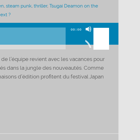
en
,
steam punk
,
thriller
,
Tsugai Deamon on the
ext ?
Utilisez
00:00
les
flèches
haut/bas
 de l’équipe revient avec les vacances pour
pour
nnés dans la jungle des nouveautés. Comme
augmenter
sons d’édition profitent du festival Japan
ou
diminuer
le
volume.