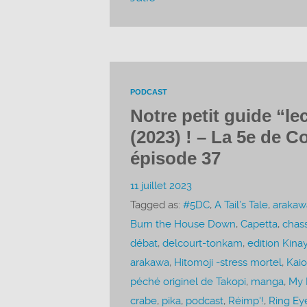
PODCAST
Notre petit guide “le
(2023) ! – La 5e de C
épisode 37
11 juillet 2023
Tagged as:
#5DC
,
A Tail’s Tale
,
arakaw
Burn the House Down
,
Capetta
,
chas
débat
,
delcourt-tonkam
,
edition Kina
arakawa
,
Hitomoji -stress mortel
,
Kai
péché originel de Takopi
,
manga
,
My 
crabe
,
pika
,
podcast
,
Réimp'!
,
Ring Ey