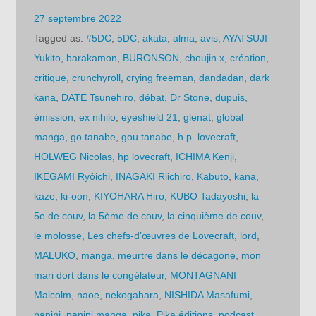
27 septembre 2022
Tagged as:
#5DC
,
5DC
,
akata
,
alma
,
avis
,
AYATSUJI
Yukito
,
barakamon
,
BURONSON
,
choujin x
,
création
,
critique
,
crunchyroll
,
crying freeman
,
dandadan
,
dark
kana
,
DATE Tsunehiro
,
débat
,
Dr Stone
,
dupuis
,
émission
,
ex nihilo
,
eyeshield 21
,
glenat
,
global
manga
,
go tanabe
,
gou tanabe
,
h.p. lovecraft
,
HOLWEG Nicolas
,
hp lovecraft
,
ICHIMA Kenji
,
IKEGAMI Ryôichi
,
INAGAKI Riichiro
,
Kabuto
,
kana
,
kaze
,
ki-oon
,
KIYOHARA Hiro
,
KUBO Tadayoshi
,
la
5e de couv
,
la 5ème de couv
,
la cinquième de couv
,
le molosse
,
Les chefs-d’œuvres de Lovecraft
,
lord
,
MALUKO
,
manga
,
meurtre dans le décagone
,
mon
mari dort dans le congélateur
,
MONTAGNANI
Malcolm
,
naoe
,
nekogahara
,
NISHIDA Masafumi
,
panini
,
panini manga
,
pika
,
Pika éditions
,
podcast
,