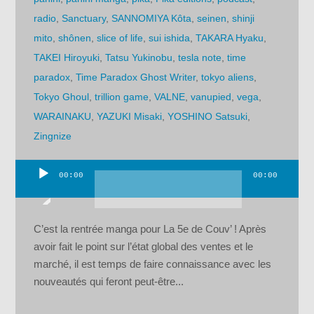
radio
,
Sanctuary
,
SANNOMIYA Kôta
,
seinen
,
shinji
mito
,
shônen
,
slice of life
,
sui ishida
,
TAKARA Hyaku
,
TAKEI Hiroyuki
,
Tatsu Yukinobu
,
tesla note
,
time
paradox
,
Time Paradox Ghost Writer
,
tokyo aliens
,
Tokyo Ghoul
,
trillion game
,
VALNE
,
vanupied
,
vega
,
WARAINAKU
,
YAZUKI Misaki
,
YOSHINO Satsuki
,
Zingnize
00:00
00:00
Lecteur
audio
C’est la rentrée manga pour La 5e de Couv’ ! Après
avoir fait le point sur l’état global des ventes et le
marché, il est temps de faire connaissance avec les
nouveautés qui feront peut-être...