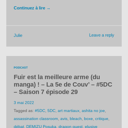
Continuez à lire →
Leave a reply
Julie
PODCAST
Fuir est la meilleure arme (du
manga) ! – La 5e de Couv’ – #5DC
– Saison 7 épisode 29
3 mai 2022
Tagged as:
#5DC
,
5DC
,
art martiaux
,
ashita no joe
,
assassination classroom
,
avis
,
bleach
,
boxe
,
critique
,
débat
,
DEMIZU Posuka
,
dragon quest
,
elusive