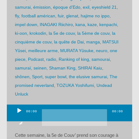
samurai
,
émission
,
époque d’Edo
,
exil
,
eyeshield 21
,
fly
,
football américan
,
fuir
,
glenat
,
hajime no ippo
,
impel down
,
INAGAKI Riichiro
,
kana
,
kaze
,
kenpachi
,
ki-oon
,
krokodin
,
la 5e de couv
,
la 5ème de couv
,
la
cinquième de couv
,
la quête de Dai
,
manga
,
MATSUI
Yûsei
,
meilleure arme
,
MURATA Yûsuke
,
neuro
,
one
piece
,
Podcast
,
radio
,
Ranking of king
,
samourai
,
samuraï
,
seinen
,
Shaman King
,
SHIRAI Kaiu
,
shônen
,
Sport
,
super bowl
,
the elusive samurai
,
The
promised neverland
,
TOZUKA Yoshifumi
,
Undead
Unluck
00:00
00:00
Lecteur
audio
Cette semaine, la 5e de Couv’ prend son courage à