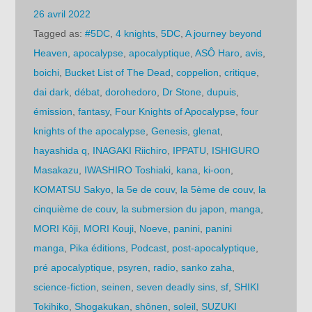
26 avril 2022
Tagged as:
#5DC
,
4 knights
,
5DC
,
A journey beyond
Heaven
,
apocalypse
,
apocalyptique
,
ASÔ Haro
,
avis
,
boichi
,
Bucket List of The Dead
,
coppelion
,
critique
,
dai dark
,
débat
,
dorohedoro
,
Dr Stone
,
dupuis
,
émission
,
fantasy
,
Four Knights of Apocalypse
,
four
knights of the apocalypse
,
Genesis
,
glenat
,
hayashida q
,
INAGAKI Riichiro
,
IPPATU
,
ISHIGURO
Masakazu
,
IWASHIRO Toshiaki
,
kana
,
ki-oon
,
KOMATSU Sakyo
,
la 5e de couv
,
la 5ème de couv
,
la
cinquième de couv
,
la submersion du japon
,
manga
,
MORI Kôji
,
MORI Kouji
,
Noeve
,
panini
,
panini
manga
,
Pika éditions
,
Podcast
,
post-apocalyptique
,
pré apocalyptique
,
psyren
,
radio
,
sanko zaha
,
science-fiction
,
seinen
,
seven deadly sins
,
sf
,
SHIKI
Tokihiko
,
Shogakukan
,
shônen
,
soleil
,
SUZUKI