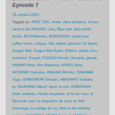
Episode 7
25 octobre 2022
Tagged as:
#5DC
,
5DC
,
akata
,
akira toriyama
,
all you
need is kill
,
ANAJIRO
,
avis
,
Blue hole
,
blue world
,
boichi
,
BOTA Mochito
,
BURONSON
,
casterman
,
coffee moon
,
critique
,
dbs
,
débat
,
delcourt
,
Dr Stone
,
Dragon Ball
,
Dragon Ball Super
,
Drifters
,
edens zero
,
émission
,
Erased
,
FUKUDA Hiroshi
,
Genesis
,
glenat
,
HIRANO Kôta
,
Hiro Mashima
,
HORIO Seita
,
HOSHINO Yukinobu
,
INAGAKI Riichiro
,
ISHIKAWA
Yugo
,
ISHINOMORI Shotaro
,
IWASHIRO Toshiaki
,
jin
,
KAJIKAWA Takurô
,
kana
,
ki-oon
,
KOBAYASHI
Daiki
,
kokkoku
,
l’école emportée
,
la 5e de couv
,
la
5ème de couv
,
la cinquième de couv
,
le chef
nobunaga
,
le voyage de ryu
,
Man in the window
,