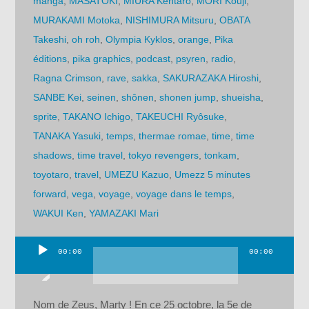
manga
,
MASATOKI
,
MIURA Kentarô
,
MORI Kouji
,
MURAKAMI Motoka
,
NISHIMURA Mitsuru
,
OBATA
Takeshi
,
oh roh
,
Olympia Kyklos
,
orange
,
Pika
éditions
,
pika graphics
,
podcast
,
psyren
,
radio
,
Ragna Crimson
,
rave
,
sakka
,
SAKURAZAKA Hiroshi
,
SANBE Kei
,
seinen
,
shônen
,
shonen jump
,
shueisha
,
sprite
,
TAKANO Ichigo
,
TAKEUCHI Ryôsuke
,
TANAKA Yasuki
,
temps
,
thermae romae
,
time
,
time
shadows
,
time travel
,
tokyo revengers
,
tonkam
,
toyotaro
,
travel
,
UMEZU Kazuo
,
Umezz 5 minutes
forward
,
vega
,
voyage
,
voyage dans le temps
,
WAKUI Ken
,
YAMAZAKI Mari
00:00
00:00
Lecteur
audio
Nom de Zeus, Marty ! En ce 25 octobre, la 5e de