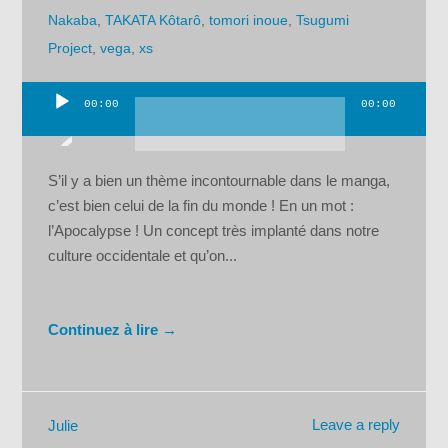
Nakaba
,
TAKATA Kôtarô
,
tomori inoue
,
Tsugumi
Project
,
vega
,
xs
00:00
00:00
Lecteur
audio
S’il y a bien un thème incontournable dans le manga,
c’est bien celui de la fin du monde ! En un mot :
l’Apocalypse ! Un concept très implanté dans notre
culture occidentale et qu’on...
Continuez à lire →
Leave a reply
Julie