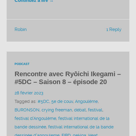
Continuez à lire →
Robin
1 Reply
PODCAST
Rencontre avec Ryôichi Ikegami –
#5DC – Saison 8 – épisode 20
28 février 2023
Tagged as:
#5DC
,
5e de couv
,
Angoulême
,
BURONSON
,
crying freeman
,
débat
,
festival
,
festival d'Angoulême
,
festival international de la
bande dessinée
,
festival international de la bande
dessinée d’angouleme
,
FIBD
,
gekiga
,
Heat
,