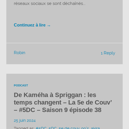
réseaux sociaux se sont déchaînés...
Continuez à lire →
Robin
1 Reply
PODCAST
De Kaméha à Spriggan : les
temps changent – La 5e de Couv’
– #5DC – Saison 9 épisode 38
25 juin 2024
Tagged as:
#5DC
,
5DC
,
5e de couv
,
90's
,
akira
,