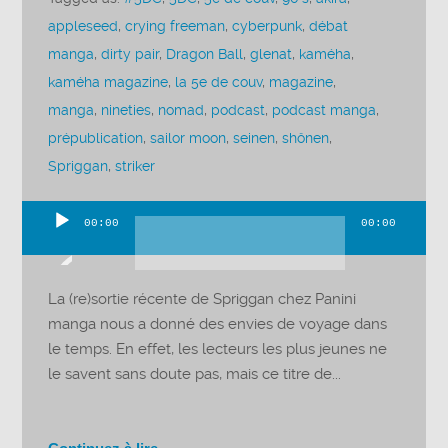
appleseed
,
crying freeman
,
cyberpunk
,
débat
manga
,
dirty pair
,
Dragon Ball
,
glenat
,
kaméha
,
kaméha magazine
,
la 5e de couv
,
magazine
,
manga
,
nineties
,
nomad
,
podcast
,
podcast manga
,
prépublication
,
sailor moon
,
seinen
,
shônen
,
Spriggan
,
striker
00:00
00:00
Lecteur
audio
La (re)sortie récente de Spriggan chez Panini
manga nous a donné des envies de voyage dans
le temps. En effet, les lecteurs les plus jeunes ne
le savent sans doute pas, mais ce titre de...