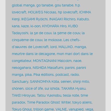
global manga
,
go tanabe
,
gou tanabe
,
h.p.
lovecraft
,
HOLWEG Nicolas
,
hp lovecraft
,
ICHIMA
Kenji
,
IKEGAMI Ryôichi
,
INAGAKI Riichiro
,
Kabuto
,
kana
,
kaze
,
ki-oon
,
KIYOHARA Hiro
,
KUBO
Tadayoshi
,
la 5e de couv
,
la 5ème de couv
,
la
cinquième de couv
,
le molosse
,
Les chefs-
d’œuvres de Lovecraft
,
lord
,
MALUKO
,
manga
,
meurtre dans le décagone
,
mon mari dort dans le
congélateur
,
MONTAGNANI Malcolm
,
naoe
,
nekogahara
,
NISHIDA Masafumi
,
panini
,
panini
manga
,
pika
,
Pika éditions
,
podcast
,
radio
,
Sanctuary
,
SANNOMIYA Kôta
,
seinen
,
shinji mito
,
shônen
,
slice of life
,
sui ishida
,
TAKARA Hyaku
,
TAKEI Hiroyuki
,
Tatsu Yukinobu
,
tesla note
,
time
paradox
,
Time Paradox Ghost Writer
,
tokyo aliens
,
Tokyo Ghoul
,
trillion game
,
VALNE
,
vanupied
,
vega
,