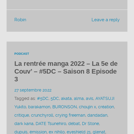
Robin
Leave a reply
PODCAST
La rentrée manga 2022 – La 5e de
Couv’ – #5DC – Saison 8 Episode
3
27 septembre 2022
Tagged as:
#5DC
,
5DC
,
akata
,
alma
,
avis
,
AYATSUJI
Yukito
,
barakamon
,
BURONSON
,
choujin x
,
création
,
critique
,
crunchyroll
,
crying freeman
,
dandadan
,
dark kana
,
DATE Tsunehiro
,
débat
,
Dr Stone
,
dupuis
,
émission
,
ex nihilo
,
eyeshield 21
,
glenat
,