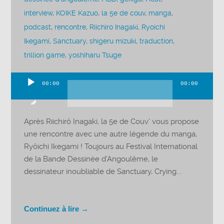
interview
,
KOIKE Kazuo
,
la 5e de couv
,
manga
,
podcast
,
rencontre
,
Riichiro Inagaki
,
Ryoichi
Ikegami
,
Sanctuary
,
shigeru mizuki
,
traduction
,
trillion game
,
yoshiharu Tsuge
00:00
00:00
Lecteur
audio
Après Riichirô Inagaki, la 5e de Couv’ vous propose
une rencontre avec une autre légende du manga,
Ryôichi Ikegami ! Toujours au Festival International
de la Bande Dessinée d’Angoulême, le
dessinateur inoubliable de Sanctuary, Crying...
Continuez à lire →