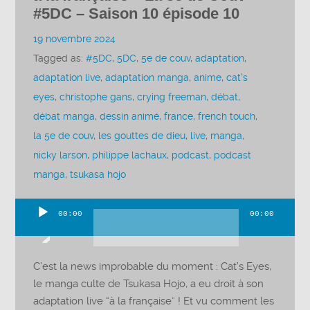
#5DC – Saison 10 épisode 10
19 novembre 2024
Tagged as:
#5DC
,
5DC
,
5e de couv
,
adaptation
,
adaptation live
,
adaptation manga
,
anime
,
cat's
eyes
,
christophe gans
,
crying freeman
,
débat
,
débat manga
,
dessin animé
,
france
,
french touch
,
la 5e de couv
,
les gouttes de dieu
,
live
,
manga
,
nicky larson
,
philippe lachaux
,
podcast
,
podcast
manga
,
tsukasa hojo
00:00
00:00
Lecteur
audio
C’est la news improbable du moment : Cat’s Eyes,
le manga culte de Tsukasa Hojo, a eu droit à son
adaptation live “à la française” ! Et vu comment les