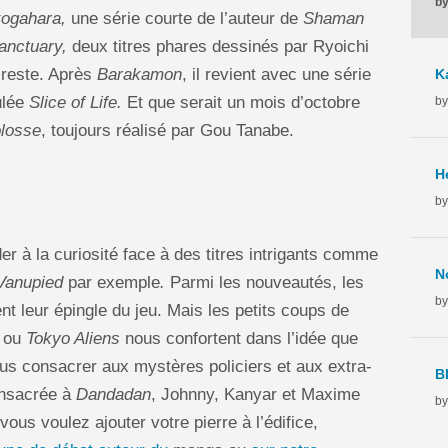
by
ogahara,
une série courte de l’auteur de
Shaman
nctuary,
deux titres phares dessinés par Ryoichi
 reste. Après
Barakamon
, il revient avec une série
tulée
Slice of Life.
Et que serait un mois d’octobre
by
losse
, toujours réalisé par Gou Tanabe.
by
der à la curiosité face à des titres intrigants comme
Vanupied
par exemple
.
Parmi les nouveautés, les
by
ent leur épingle du jeu. Mais les petits coups de
ou
Tokyo Aliens
nous confortent dans l’idée que
ous consacrer aux mystères policiers et aux extra-
consacrée à
Dandadan
, Johnny, Kanyar et Maxime
by
vous voulez ajouter votre pierre à l’édifice,