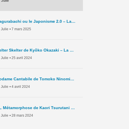
 Julie
Kagurabachi ou le Japonisme 2.0 – La Chronique Hebdo – C8 – 2025
 Julie
• 7 mars 2025
Helter Skelter de Kyôko Okazaki – La Chronique Hebdo – C7 – 2024
 Julie
• 25 avril 2024
Nodame Cantabile de Tomoko Ninomiya – La Chronique Hebdo – C6 – 2024
 Julie
• 4 avril 2024
BL Métamorphose de Kaori Tsurutani – La Chronique Hebdo – C5- 2024
 Julie
• 28 mars 2024