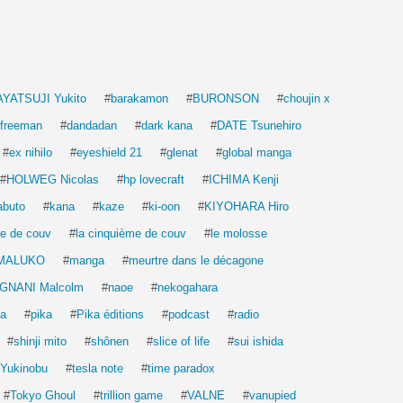
ou
diminuer
le
volume.
AYATSUJI Yukito
#
barakamon
#
BURONSON
#
choujin x
 freeman
#
dandadan
#
dark kana
#
DATE Tsunehiro
#
ex nihilo
#
eyeshield 21
#
glenat
#
global manga
#
HOLWEG Nicolas
#
hp lovecraft
#
ICHIMA Kenji
abuto
#
kana
#
kaze
#
ki-oon
#
KIYOHARA Hiro
e de couv
#
la cinquième de couv
#
le molosse
MALUKO
#
manga
#
meurtre dans le décagone
NANI Malcolm
#
naoe
#
nekogahara
ga
#
pika
#
Pika éditions
#
podcast
#
radio
#
shinji mito
#
shônen
#
slice of life
#
sui ishida
 Yukinobu
#
tesla note
#
time paradox
#
Tokyo Ghoul
#
trillion game
#
VALNE
#
vanupied