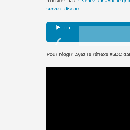
n’hésitez pas
et venez sur #5dc le gr
serveur discord.
Lecteur
00:00
audio
Pour réagir, ayez le réflexe #5DC 