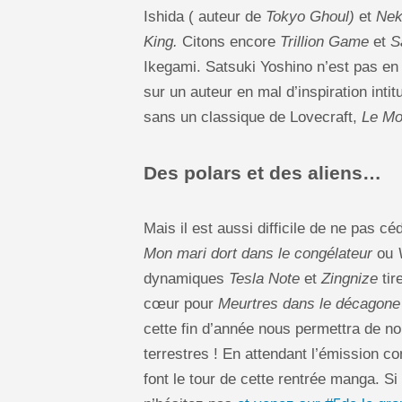
Ishida ( auteur de
Tokyo Ghoul)
et
Nek
King.
Citons encore
Trillion Game
et
Sa
Ikegami. Satsuki Yoshino n’est pas en
sur un auteur en mal d’inspiration inti
sans un classique de Lovecraft,
Le Mo
Des polars et des aliens…
Mais il est aussi difficile de ne pas cé
Mon mari dort dans le congélateur
ou
dynamiques
Tesla Note
et
Zingnize
tir
cœur pour
Meurtres dans le décagone
cette fin d’année nous permettra de n
terrestres ! En attendant l’émission 
font le tour de cette rentrée manga. Si 