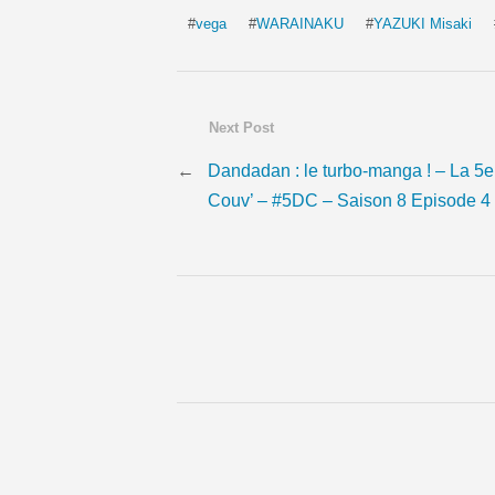
#
vega
#
WARAINAKU
#
YAZUKI Misaki
Next Post
←
Dandadan : le turbo-manga ! – La 5e
Couv’ – #5DC – Saison 8 Episode 4