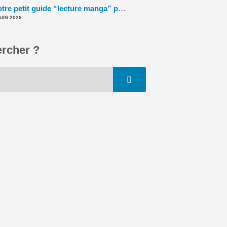
Notre petit guide “lecture manga” pour l’été (2026) ! – La 5e de Couv' – #5DC – Saison 11 épisode 39
JUIN 2026
rcher ?