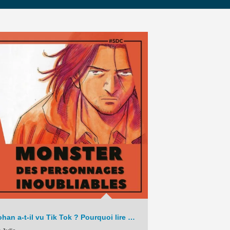
augmenter
ou
diminuer
le
volume.
Johan a-t-il vu Tik Tok ? Pourquoi lire Monster en 2025 ? – La Chronique – C9 – 2025