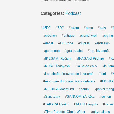
Categories:
Podcast
#
#5DC
#
5DC
#
akata
#
alma
#
avis
#
#
création
#
critique
#
crunchyroll
#
crying
#
débat
#
Dr Stone
#
dupuis
#
émission
#
go tanabe
#
gou tanabe
#
h.p. lovecraft
#
IKEGAMI Ryôichi
#
INAGAKI Riichiro
#
K
#
KUBO Tadayoshi
#
la 5e de couv
#
la 5èm
#
Les chefs-d’œuvres de Lovecraft
#
lord
#
#
mon mari dort dans le congélateur
#
MONTAG
#
NISHIDA Masafumi
#
panini
#
panini man
#
Sanctuary
#
SANNOMIYA Kôta
#
seinen
#
TAKARA Hyaku
#
TAKEI Hiroyuki
#
Tatsu
#
Time Paradox Ghost Writer
#
tokyo aliens