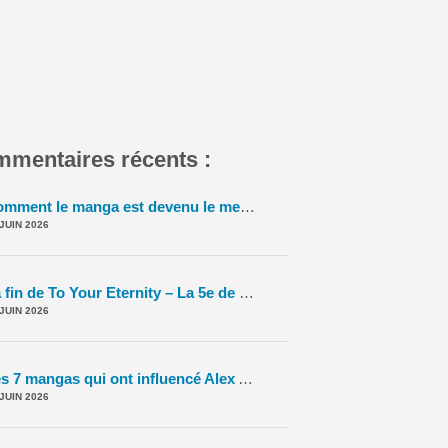
mentaires récents :
Comment le manga est devenu le meilleur vendeur de TCG ? – La 5e de Couv' – #5DC – Saison 11 épisode 42
 JUIN 2026
La fin de To Your Eternity – La 5e de Couv' – #5DC – Saison 11 épisode 41
 JUIN 2026
Les 7 mangas qui ont influencé Alex Alice – #5DC – S11E40
-
Le To
 JUIN 2026