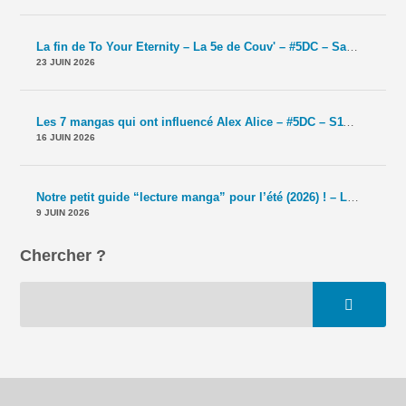
La fin de To Your Eternity – La 5e de Couv' – #5DC – Saison 11 épisode 41
23 JUIN 2026
Les 7 mangas qui ont influencé Alex Alice – #5DC – S11E40
-
Le T
16 JUIN 2026
Notre petit guide “lecture manga” pour l’été (2026) ! – La 5e de Couv' – #5DC – Saison 11 épisode 39
9 JUIN 2026
Chercher ?