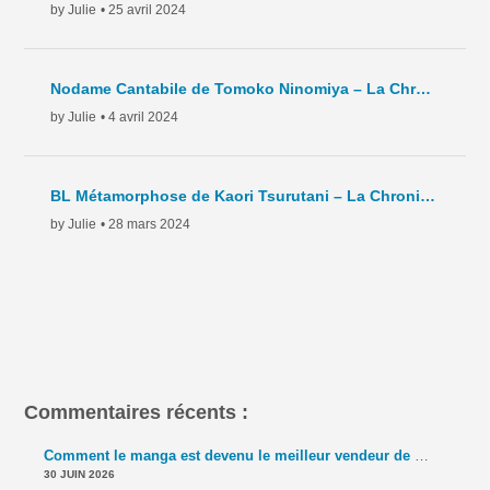
by Julie
• 25 avril 2024
Nodame Cantabile de Tomoko Ninomiya – La Chronique Hebdo – C6 – 2024
by Julie
• 4 avril 2024
BL Métamorphose de Kaori Tsurutani – La Chronique Hebdo – C5- 2024
by Julie
• 28 mars 2024
Commentaires récents :
Comment le manga est devenu le meilleur vendeur de TCG ? – La 5e de Couv' – #5DC – Saison 11 épisode 42
30 JUIN 2026