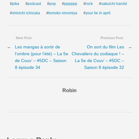
#
pika
#
podcast
#
pop
#
pppppp
#
rock
#
sakuichi harold
#
shinichi ichizuka
#
tomoko ninomiya
#
your lie in april
Next Post
Previous Post
←
Les mangas à sortir de
On sort du film Les
→
l’ombre (pour l’été) – La 5e
Chevaliers du zodiaque ! –
de Couv’ – #5DC – Saison
La 5e de Couv’ – #5DC –
8 épisode 34
Saison 8 épisode 32
Robin