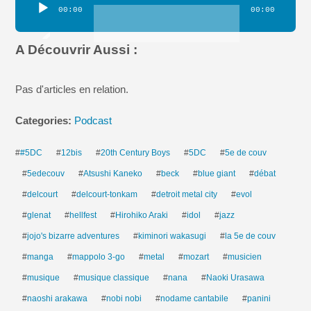
Lecteur
00:00
00:00
audio
A Découvrir Aussi :
Pas d'articles en relation.
Categories:
Podcast
#
#5DC
#
12bis
#
20th Century Boys
#
5DC
#
5e de couv
#
5edecouv
#
Atsushi Kaneko
#
beck
#
blue giant
#
débat
#
delcourt
#
delcourt-tonkam
#
detroit metal city
#
evol
#
glenat
#
hellfest
#
Hirohiko Araki
#
idol
#
jazz
#
jojo's bizarre adventures
#
kiminori wakasugi
#
la 5e de couv
#
manga
#
mappolo 3-go
#
metal
#
mozart
#
musicien
#
musique
#
musique classique
#
nana
#
Naoki Urasawa
#
naoshi arakawa
#
nobi nobi
#
nodame cantabile
#
panini