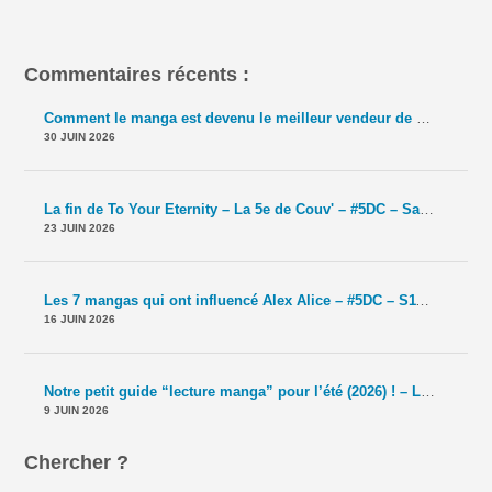
Commentaires récents :
Comment le manga est devenu le meilleur vendeur de TCG ? – La 5e de Couv' – #5DC – Saison 11 épisode 42
30 JUIN 2026
La fin de To Your Eternity – La 5e de Couv' – #5DC – Saison 11 épisode 41
23 JUIN 2026
Les 7 mangas qui ont influencé Alex Alice – #5DC – S11E40
-
Le T
16 JUIN 2026
Notre petit guide “lecture manga” pour l’été (2026) ! – La 5e de Couv' – #5DC – Saison 11 épisode 39
9 JUIN 2026
Chercher ?