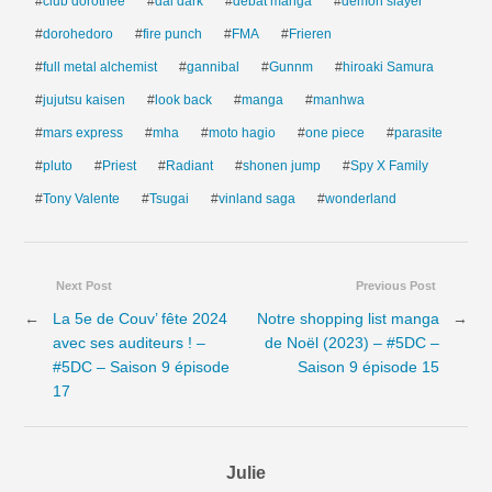
#
club dorothee
#
dai dark
#
débat manga
#
demon slayer
#
dorohedoro
#
fire punch
#
FMA
#
Frieren
#
full metal alchemist
#
gannibal
#
Gunnm
#
hiroaki Samura
#
jujutsu kaisen
#
look back
#
manga
#
manhwa
#
mars express
#
mha
#
moto hagio
#
one piece
#
parasite
#
pluto
#
Priest
#
Radiant
#
shonen jump
#
Spy X Family
#
Tony Valente
#
Tsugai
#
vinland saga
#
wonderland
Next Post
Previous Post
←
La 5e de Couv’ fête 2024
Notre shopping list manga
→
avec ses auditeurs ! –
de Noël (2023) – #5DC –
#5DC – Saison 9 épisode
Saison 9 épisode 15
17
Julie