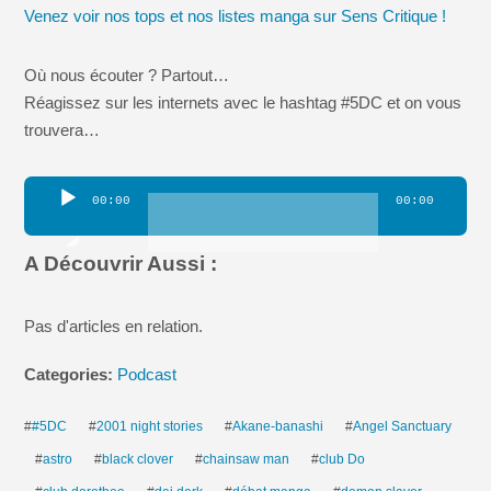
Venez voir nos tops et nos listes manga sur Sens Critique !
Où nous écouter ? Partout…
Réagissez sur les internets avec le hashtag #5DC et on vous
trouvera…
Lecteur
00:00
00:00
audio
A Découvrir Aussi :
Pas d'articles en relation.
Categories:
Podcast
#
#5DC
#
2001 night stories
#
Akane-banashi
#
Angel Sanctuary
#
astro
#
black clover
#
chainsaw man
#
club Do